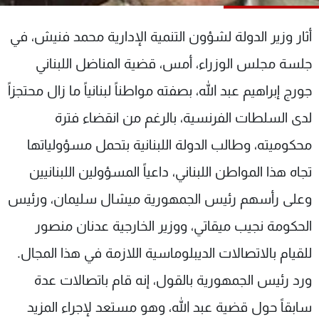
شاهد البرامج
الترددات
أ
ثار وزير الدولة لشؤون التنمية الإدارية محمد فنيش، في
جلسة مجلس الوزراء، أمس، قضية المناضل اللبناني
عن MTV
وظائف
جورج إبراهيم عبد الله، بصفته مواطناً لبنانياً ما زال محتجزاً
الإنـتـاج
تواصل معنا
لاعلاناتكم
شروط الإسـتخدام
لدى السلطات الفرنسية، بالرغم من انقضاء فترة
سياسة الخصوصية
محكوميته، وطالب الدولة اللبنانية بتحمل مسؤولياتها
تجاه هذا المواطن اللبناني، داعياً المسؤولين اللبنانيين
وعلى رأسهم رئيس الجمهورية ميشال سليمان، ورئيس
الحكومة نجيب ميقاتي، ووزير الخارجية عدنان منصور
للقيام بالاتصالات الديبلوماسية اللازمة في هذا المجال.
ورد رئيس الجمهورية بالقول، إنه قام باتصالات عدة
سابقاً حول قضية عبد الله، وهو مستعد لإجراء المزيد