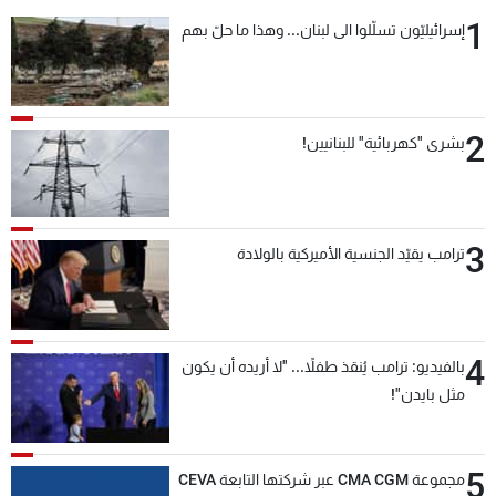
1
إسرائيليّون تسلّلوا الى لبنان... وهذا ما حلّ بهم
2
بشرى "كهربائية" للبنانيين!
3
ترامب يقيّد الجنسية الأميركية بالولادة
4
بالفيديو: ترامب يُنقذ طفلاً... "لا أريده أن يكون
مثل بايدن"!
5
مجموعة CMA CGM عبر شركتها التابعة CEVA