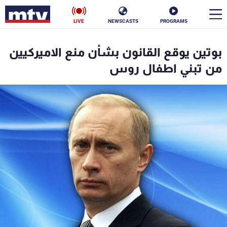
LIVE
NEWSCASTS
PROGRAMS
en
بوتين يوقع القانون بشأن منع الاميركيين
الأخبار
من تبني اطفال روس
سياسة
ناس
إقتصاد
فن
منوعات
رياضة
كأس العالم
البرامج
جدول البرامج