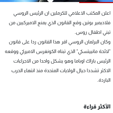
شاهد البرامج
الترددات
اعلن المكتب الاعلامي للكرملين ان الرئيس الروسي
فلاديمير بوتين وقع القانون الذي يمنع الاميركيين من
عن MTV
وظائف
تبني اطفال روس.
الإنـتـاج
تواصل معنا
لاعلاناتكم
شروط الإسـتخدام
وكان البرلمان الروسي اقر هذا القانون ردا على قانون
سياسة الخصوصية
"لائحة مانييتسكي" الذي تبناه الكونغرس الاميركي ووقعه
الرئيس باراك اوباما وهو يشكل واحدا من الاجراءات
الاكثر تشددا حيال الولايات المتحدة منذ انتهاء الحرب
الباردة.
الأكثر قراءة