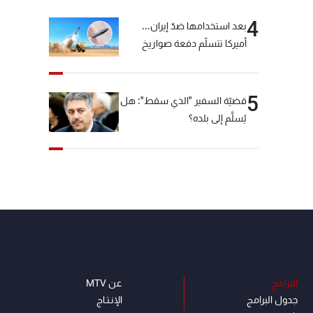
4
بعد استخدامها ضدّ إيران...
أميركا تتسلّم دفعة صواريخ
كبيرة!
5
قضيّة السفير "الذي سقط": هل
يُسلَّم إلى بلده؟
البرامج
عن MTV
جدول البرامج
الإنـتـاج