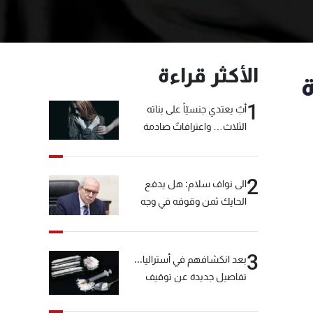
الأكثر قراءة
1
أبٌ يعتدي جنسيّاً على بناته
الثلاث… واعترافاتٌ صادمة
2
الى نواف سلام: هل يدفع
الحايك ثمن وقوفه في وجه
خيّاط؟
3
بعد انكشافهم في أستراليا...
تفاصيل جديدة عن توقيف
"شبكة الكوكايين"