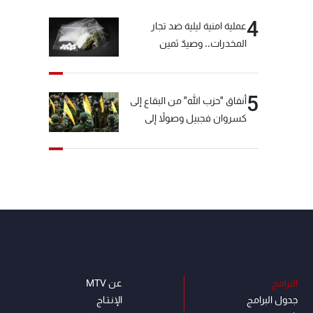
4
عملية امنية ليلية ضد تجار
المخدرات.. وصيدٌ ثمين
5
أنفاق "حزب الله" من البقاع إلى
كسروان فجبيل وصولاً إلى
المختارة... التفاصيل في نشرة
الأخبار بعد قليل
البرامج
عن MTV
جدول البرامج
الإنـتـاج