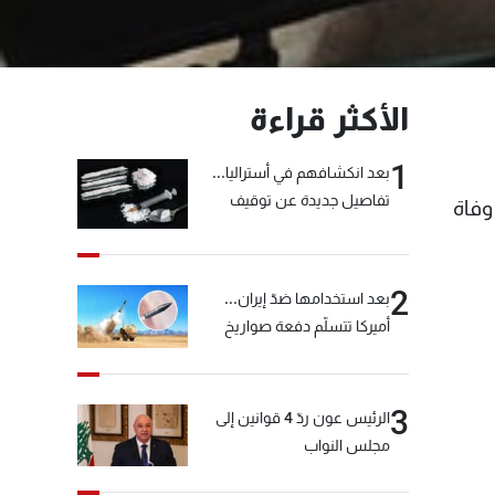
الأكثر قراءة
1
بعد انكشافهم في أستراليا...
تفاصيل جديدة عن توقيف
وفاة
"شبكة الكوكايين"
2
بعد استخدامها ضدّ إيران...
أميركا تتسلّم دفعة صواريخ
كبيرة!
3
الرئيس عون ردّ 4 قوانين إلى
مجلس النواب