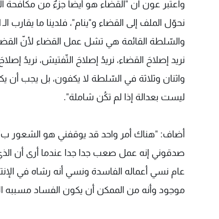
واعتبر عون ان "القضاء هو أيضاً جزءٌ من مكافحة ا
والسّلطة القائمة هي تشل عمل القضاء لأنّ القضاء 
نريد إصلاحَ القضاء، نريدُ إصلاحَ التّفتيش، نريدُ إصلا
واثنان وثلاثة في السّلطة لا يكفون، بل يجب أن يكون
ليست بعدالة إذا لم تكُن شاملة".
أضاف: "هناك أمر واحد قد يوقفني هو الشعور ب"
صدقوني إنه عمل صعب جدا جدا عندما أرى أن الذي
عام نسي أعماله الفاسدة ونسي أنه رشاه في الإن
موجود وأنه من الممكن أن يكون الفساد مسببه ال