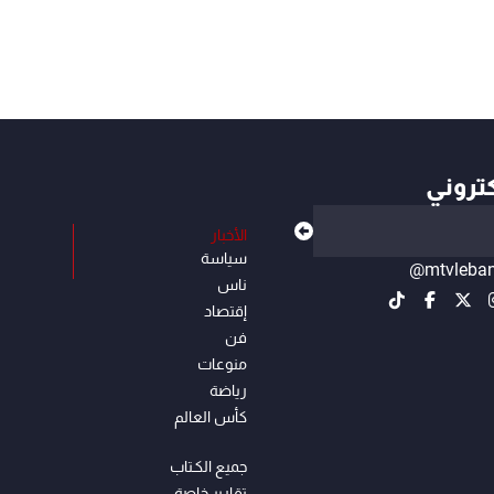
كتروني
الأخبار
سياسة
@mtvleba
ناس
إقتصاد
فن
منوعات
رياضة
كأس العالم
جميع الكـتاب
تقارير خاصة