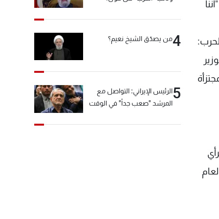
ننا
"انشالله خير"
4
من يصدّق الشيخ نعيم؟
لحرب:
وزير
جتزأة
5
الرئيس الإيراني: التواصل مع
المرشد "صعب جداً" في الوقت
الحالي
أي
لعام