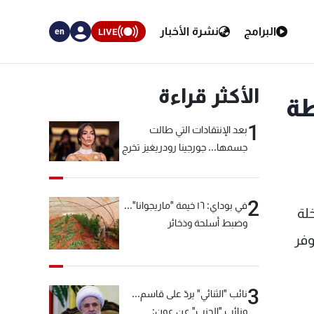
البرامج
نشرة الأخبار
LIVE
en
الأكثر قراءة
طة
1
بعد الإنتقادات التي طالت
جسمها... جورجينا رودريغيز تخرج
عن صمتها
2
في بوداي: ١٦ خيمة "ماريجوانا"...
لة
وضبط أسلحة وذخائر
وفر
3
نائب "الثنائي" يردّ على قاسم...
ونائب "الحزب" عن عون: