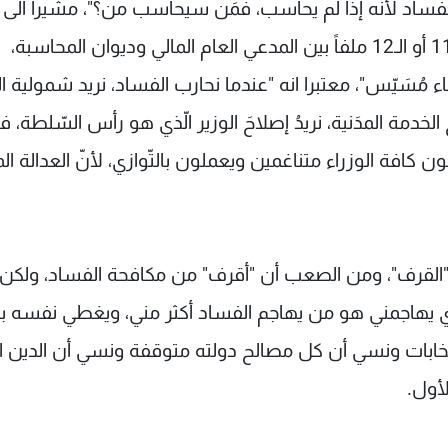
لفساد لأنّه إذا لم يحاسب، فمَن سيحاسب من؟"، مشيرا الى "ا
نحوّل الملف إلى القضاء و"ينام"، فلدينا ما يقارب الـ11 أو الـ12 ملفاً بين المدعي العام المالي وديوان المحاسبة،
مُسَيّس"، معتبرا انه "عندما نحارب الفساد، نريد شمولية ا
حَ الخدمة المدَنية، نريدُ إصلاحَ الوزير الّذي هو رأس السّلطة، ف
 كافة الوزراء متناغمين ويعملون بالتّوازي، لأنّ العدالة الم
القرف"، ومن الصعب أن "أقرف" من مكافحة الفساد، ولكن
 يهاجمني هو من يهاجم الفساد أكثر مني، ويغطي نفسه بر
تخابات ونسي أن كل مصالح دولته متوقفة ونسي أن الدين ا
أول.