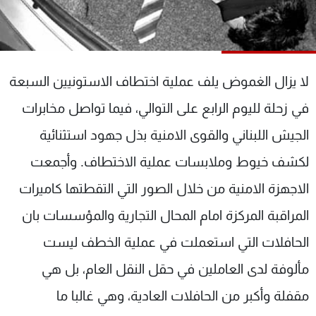
شاهد البرامج
الترددات
لا يزال الغموض يلف عملية اختطاف الاستونيين السبعة
عن MTV
وظائف
الإنـتـاج
تواصل معنا
في زحلة لليوم الرابع على التوالي، فيما تواصل مخابرات
لاعلاناتكم
شروط الإسـتخدام
سياسة الخصوصية
الجيش اللبناني والقوى الامنية بذل جهود استثنائية
لكشف خيوط وملابسات عملية الاختطاف. وأجمعت
الاجهزة الامنية من خلال الصور التي التقطتها كاميرات
المراقبة المركزة امام المحال التجارية والمؤسسات بان
الحافلات التي استعملت في عملية الخطف ليست
مألوفة لدى العاملين في حقل النقل العام، بل هي
مقفلة وأكبر من الحافلات العادية، وهي غالبا ما