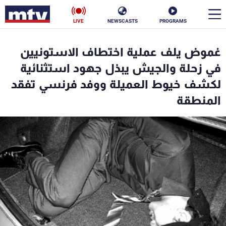
LIVE
NEWSCASTS
PROGRAMS
en
غموض يلف عملية اختطاف الاستونيين
الأخبار
في زحلة والجيش يبذل جهود استثنائية
لكشف خيوط العميلة ووفد فرنسي تفقد
سياسة
ناس
المنطقة
إقتصاد
فن
منوعات
رياضة
كأس العالم
البرامج
جدول البرامج