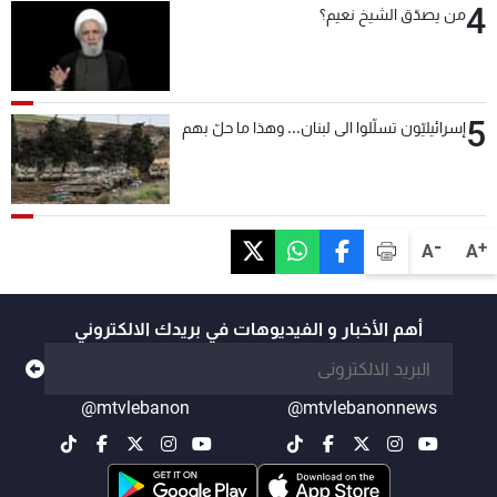
4
من يصدّق الشيخ نعيم؟
5
إسرائيليّون تسلّلوا الى لبنان... وهذا ما حلّ بهم
-
+
A
A
أهم الأخبار و الفيديوهات في بريدك الالكتروني
@mtvlebanon
@mtvlebanonnews