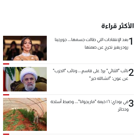
الأكثر قراءة
1
بعد الإنتقادات التي طالت جسمها... جورجينا
رودريغيز تخرج عن صمتها
2
نائب "الثنائي" يردّ على قاسم... ونائب "الحزب"
عن عون: "انشالله خير"
3
في بوداي: ١٦ خيمة "ماريجوانا"... وضبط أسلحة
وذخائر