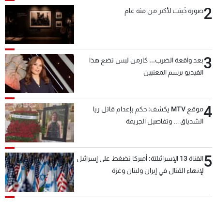
2
صورة خُبئت لأكثر من مئة عام
3
بعد واقعة الضرب... كارمن لبس تضع هذا
الفيديو برسم المعنيين
4
موقع MTV يكشف: حكم بإعدام قاتل ريا
الشدياق… وتفاصيل الجريمة
5
القناة 13 الإسرائيليّة: أميركا تضغط على إسرائيل
لإنهاء القتال في إيران ولبنان وغزة