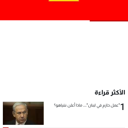
شاهد البرامج
الترددات
عن MTV
وظائف
الإنـتـاج
تواصل معنا
لاعلاناتكم
شروط الإسـتخدام
سياسة الخصوصية
الأكثر قراءة
1
"عمل حازم في لبنان"... ماذا أعلن نتنياهو؟