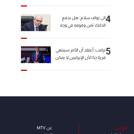
4
الى نواف سلام: هل يدفع
الحايك ثمن وقوفه في وجه
خيّاط؟
5
ترامب: أعتقد أن الأمر سينتهي
قريبًا جدًا لأن الإيرانيين لا يمكن
أن يستمروا على هذا الحال
البرامج
عن MTV