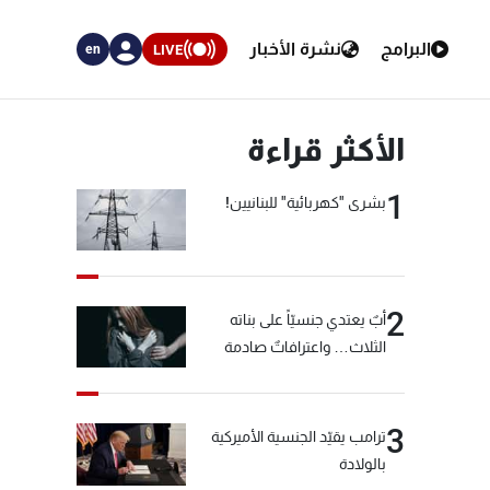
البرامج
نشرة الأخبار
LIVE
en
الأكثر قراءة
1
بشرى "كهربائية" للبنانيين!
2
أبٌ يعتدي جنسيّاً على بناته
الثلاث… واعترافاتٌ صادمة
3
ترامب يقيّد الجنسية الأميركية
بالولادة