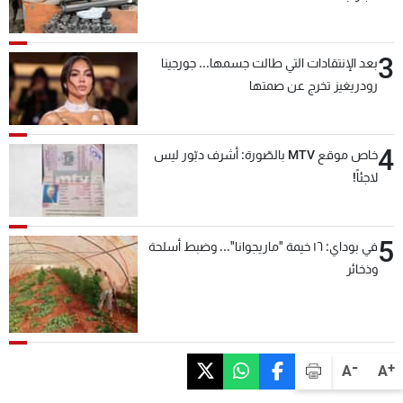
3
بعد الإنتقادات التي طالت جسمها... جورجينا
رودريغيز تخرج عن صمتها
4
خاص موقع MTV بالصّورة: أشرف دبّور ليس
لاجئاً!
5
في بوداي: ١٦ خيمة "ماريجوانا"... وضبط أسلحة
وذخائر
-
+
A
A