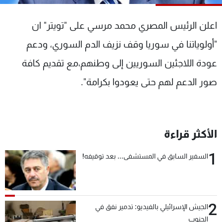
شاهد البرامج
الترددات
اعلن الرئيس المصري محمد مرسي على "تويتر" ان
"أولوياتنا في سوريا وقف نزيف الدم السوري، ودعم
عن MTV
وظائف
عودة اللاجئين السوريين إلى وطنهم،مع تقديم كافة
الإنـتـاج
تواصل معنا
لاعلاناتكم
شروط الإسـتخدام
صور الدعم لهم حتى يعودوا بكرامة".
سياسة الخصوصية
الأكثر قراءة
1
السفير السابق في المستشفى... بعد توقيفه!
2
الجيش الإسرائيلي بالفيديو: تدمير نفق في
الجنوب