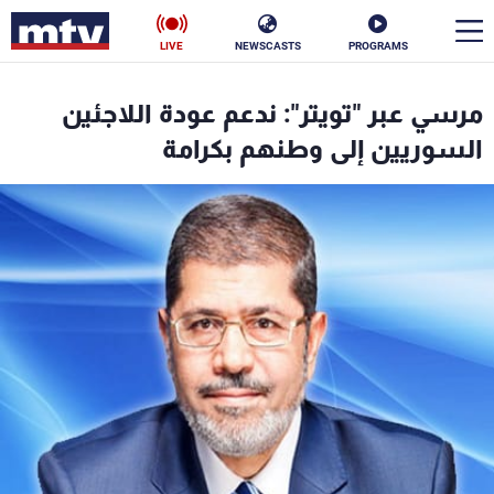
LIVE
NEWSCASTS
PROGRAMS
en
مرسي عبر "تويتر": ندعم عودة اللاجئين
الأخبار
السوريين إلى وطنهم بكرامة
سياسة
ناس
إقتصاد
فن
منوعات
رياضة
كأس العالم
البرامج
جدول البرامج