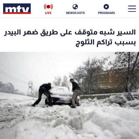
LIVE
NEWSCASTS
PROGRAMS
en
السير شبه متوقف على طريق ضهر البيدر
الأخبار
بسبب تراكم الثلوج
سياسة
ناس
إقتصاد
فن
منوعات
رياضة
كأس العالم
البرامج
جدول البرامج