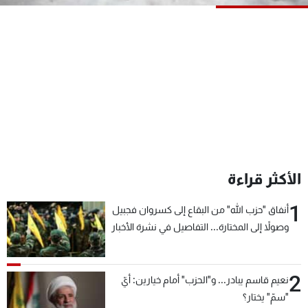
شاهد البرامج
الترددات
عن MTV
وظائف
الإنـتـاج
تواصل معنا
لاعلاناتكم
شروط الإسـتخدام
سياسة الخصوصية
الأكثر قراءة
1
أنفاق "حزب الله" من البقاع إلى كسروان فجبيل
وصولاً إلى المختارة... التفاصيل في نشرة الأخبار
بعد قليل
2
نعيم قاسم يبادر... و"الحزب" أمام خيارين: أيّ
"سمّ" يختار؟