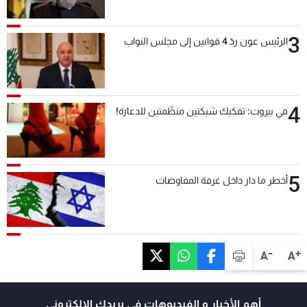
3
الرئيس عون ردّ 4 قوانين إلى مجلس النواب
4
في بيروت: تفكيك شبكتين منظّمتين للدعارة!
5
أخطر ما دار داخل غرفة المفاوضات
-
+
A
A
أهم الأخبار و الفيديوهات في بريدك الالكتروني