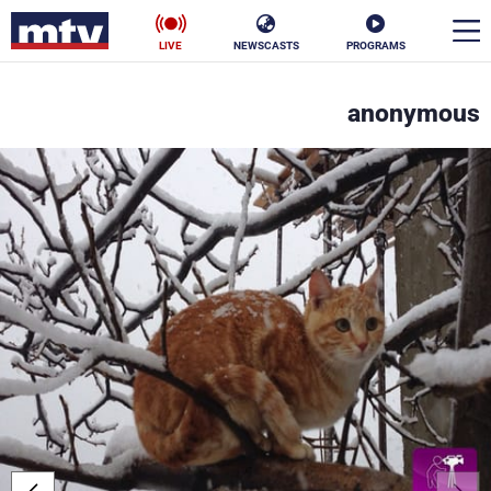
LIVE
NEWSCASTS
PROGRAMS
en
anonymous
الأخبار
سياسة
ناس
إقتصاد
فن
منوعات
رياضة
كأس العالم
البرامج
جدول البرامج