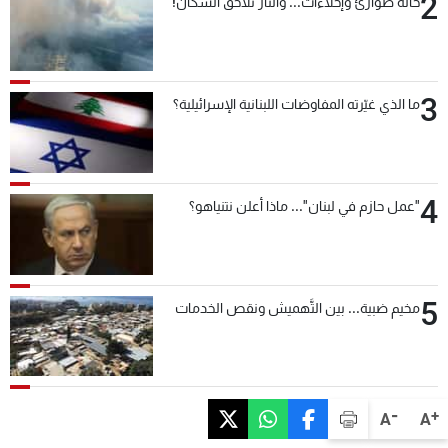
2
حالة طوارئ وإخلاءات... والنار تلاحق السكان!
3
ما الذي غيّرته المفاوضات اللبنانية الإسرائيلية؟
4
"عمل حازم في لبنان"... ماذا أعلن نتنياهو؟
5
مخيم ضبية... بين التَّهميش ونقص الخدمات
-
+
A
A