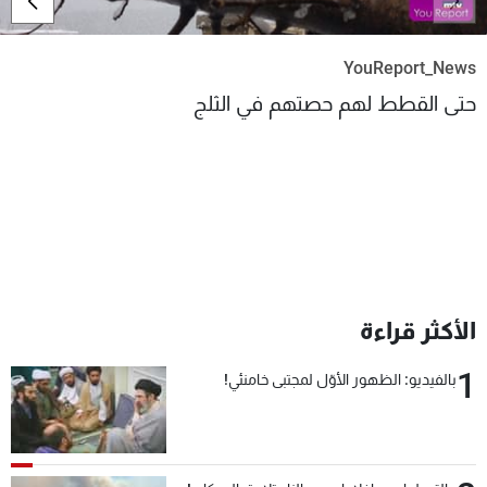
شاهد البرامج
الترددات
YouReport_News
حتى القطط لهم حصتهم في الثلج
عن MTV
وظائف
الإنـتـاج
تواصل معنا
لاعلاناتكم
شروط الإسـتخدام
سياسة الخصوصية
الأكثر قراءة
1
بالفيديو: الظهور الأوّل لمجتبى خامنئي!