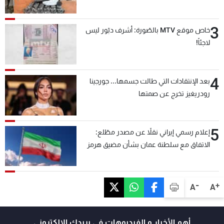
3
خاص موقع MTV بالصّورة: أشرف دبّور ليس
لاجئاً!
4
بعد الإنتقادات التي طالت جسمها... جورجينا
رودريغيز تخرج عن صمتها
5
إعلام رسمي إيراني نقلاً عن مصدر مطّلع:
الاتفاق مع سلطنة عمان بشأن مضيق هرمز
سيتأجل ما دامت أميركا تهدد إيران
-
+
A
A
أهم الأخبار و الفيديوهات في بريدك الالكتروني