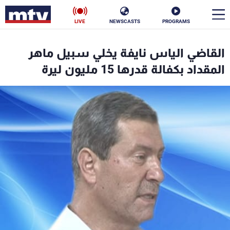
LIVE
NEWSCASTS
PROGRAMS
en
القاضي الياس نايفة يخلي سبيل ماهر
الأخبار
المقداد بكفالة قدرها 15 مليون ليرة
سياسة
ناس
إقتصاد
فن
منوعات
رياضة
كأس العالم
البرامج
جدول البرامج