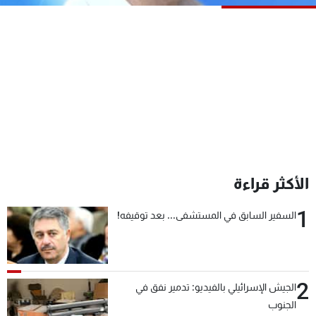
شاهد البرامج
الترددات
عن MTV
وظائف
الإنـتـاج
تواصل معنا
لاعلاناتكم
شروط الإسـتخدام
سياسة الخصوصية
الأكثر قراءة
1
السفير السابق في المستشفى... بعد توقيفه!
2
الجيش الإسرائيلي بالفيديو: تدمير نفق في
الجنوب