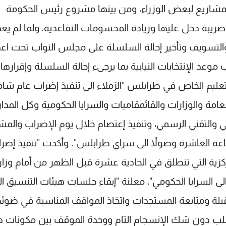
المشاريع لبعض الوزراء، ومن بينها مشروع رئيس الحكومة
بة دخل عليها وزيادة المحسومات التقاعدية، ولما لم يعد
والتسويف وتأخير إحالة السلسلة على مجلس النواب تحت اعذ
عد الإنتخابات النيابية بما يرجىء إحالة السلسلة وإقرارها"
التعليم الخاص في طرابلس "الزملاء الى تنفيذ إضراب عام شا
كل الإدارات العامة والوزارات والقائمقاميات والسرايا الحكومية وكل الم
ني والتقني الرسمي، وتنفيذ إعتصام خلال يوم الإضراب والمش
ساعة العاشرة وصولاً الى سراي طرابلس". وأكدت "تنفيذ إضر
رة المركزية التي تنطلق في الحادية عشرة قبل الظهر من أمام وزار
الى السرايا الحكومي"، معلنة "إبقاء جلسات هيئات التنسيق الن
قبلة ومتابعة المستجدات واتخاذ المواقف المناسبة في ضوئه
طلب دون شك الإنسجام التام ووحدة الموقف بين مكونات ه