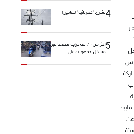
4
بشرى "كهربائية" للبنانيين!
ار
.
5
أكثر من ٨٠٠ ألف دراجة نصفها غير
مل
مسجّل: جمهورية على
"دولابَين"!
دارس
اركة
اب
ة
قابية
ا".
يئة