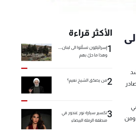
الأكثر قراءة
لى
1
إسرائيليّون تسلّلوا الى لبنان...
وهذا ما حلّ بهم
شد
2
من يصدّق الشيخ نعيم؟
صادر
في
3
تكسير سيارة نور غندور في
 ومن
منطقة الرملة البيضاء