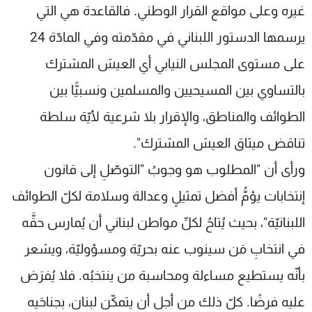
غيره وعلى مواقع القرار الوطني. فالقاعدة هي التي
يرسمها الدستور اللبناني في مقدّمته وفي المادّة 24
على مستوى المجلس النيابي أي العيش المشترك
بالتساوي بين المسيحيين والمسلمين ونسبيًّا بين
الطوائف والمناطق، والإقرار بلا شرعية لأيّة سلطة
تناقض ميثاق العيش المشترك".
ورأى أن "المطلوب هو وجوبُ "التوصّلِ إلى قانون
إنتخابات يؤمُّ أفضل تمثيلٍ وعدالة وسلامة لكلّ الطوائف
اللبنانيّة"، بحيث يُتاحُ لكلِّ مواطن لبناني أن يُمارس حقَّه
في انتخابِ مَن سينوب عنه بحريّة ومسؤوليّة، ويشعر
بأنّه يستطيع مساءلة ومحاسبة من ينتخبُه. فلا يُفرَض
عليه فرضًا. كلّ ذلك من أجل أن يتمكّن لبنان، بجناحَيه