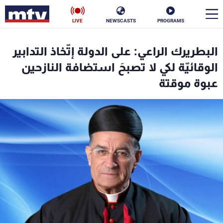
LIVE
NEWSCASTS
PROGRAMS
en
البطريرك الراعي: على الدولة إتّخاذ التدابير
الأخبار
الوقائيّة لكي لا تصبحَ استضافة النازحين
عبوة موقتة
سياسة
ناس
إقتصاد
فن
منوعات
رياضة
كأس العالم
البرامج
جدول البرامج