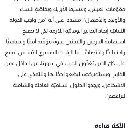
مقوّمات العيش، ولاسيما الأبرياء وبخاصّةٍ النساء
والأولاد والأطفال"، مشددا على أنه "من واجب الدولة
اللبنانيّة إتّخاذ التدابير الوقائيّة اللازمة لكي لا تصبحَ
استضافةُ النازحين واللاجئين عبوةً مؤقّتة أمنيًّا وسياسيًّا
واجتماعيًّا واقتصاديًّا. أما الواجبُ الضميري الأساس فيقع
على كلّ الذين يُغذّون الحرب في سوريّا، من الداخل ومن
الخارج، ويستصرخهم ليضعوا حدًّا لها وللتعدّي على
الاشخاص، ويجدوا الحلول السلميّة العادلة والشاملة
لنزاعهم".
الأكثر قراءة