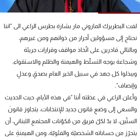
شاهد البرامج
الترددات
لفت البطريرك الماروني مار بشارة بطرس الراعي الى "اننا
عن MTV
وظائف
نحتاج إلى مسؤولين أحرار من ذواتهم ومن غيرهم،
الإنـتـاج
تواصل معنا
وبالتالي قادرين على اتّخاذ مواقف وقرارات جريئة
لاعلاناتكم
شروط الإسـتخدام
سياسة الخصوصية
وشجاعة بوجه التسلّط والهيمنة والظلم والاستقواء،
ويبذلوا كل جهد في سبيل الخير العام بصدقٍ وعدلٍ
وإنصاف".
وأعلن الراعي في عظته أننا "في هذه الأيام، حيث الحديث
والسعي إلى وضعِ قانون جديد للإنتخابات، يتجاوز قانونَ
الستّين، لا بدّ لكلّ فريق من مُكوّنات المجتمع اللبناني، أن
يتحرّرَ من حساباته الشخصيّة والفئويّة، ومن الهيمنةِ على