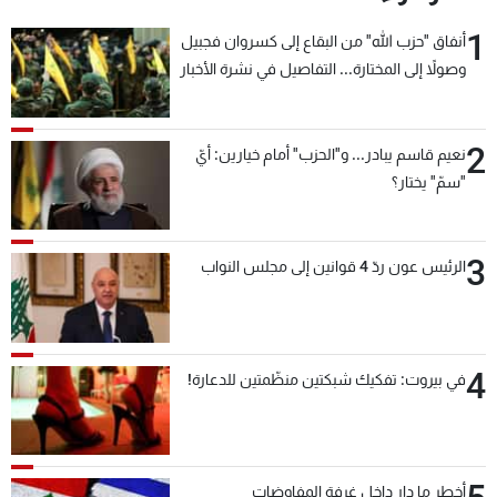
1
أنفاق "حزب الله" من البقاع إلى كسروان فجبيل
وصولاً إلى المختارة... التفاصيل في نشرة الأخبار
بعد قليل
2
نعيم قاسم يبادر... و"الحزب" أمام خيارين: أيّ
"سمّ" يختار؟
3
الرئيس عون ردّ 4 قوانين إلى مجلس النواب
4
في بيروت: تفكيك شبكتين منظّمتين للدعارة!
أخطر ما دار داخل غرفة المفاوضات