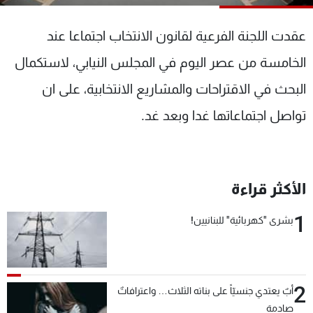
شاهد البرامج
الترددات
عقدت اللجنة الفرعية لقانون الانتخاب اجتماعا عند
الخامسة من عصر اليوم في المجلس النيابي، لاستكمال
عن MTV
وظائف
البحث في الاقتراحات والمشاريع الانتخابية، على ان
الإنـتـاج
تواصل معنا
لاعلاناتكم
شروط الإسـتخدام
تواصل اجتماعاتها غدا وبعد غد.
سياسة الخصوصية
الأكثر قراءة
1
بشرى "كهربائية" للبنانيين!
2
أبٌ يعتدي جنسيّاً على بناته الثلاث… واعترافاتٌ
صادمة