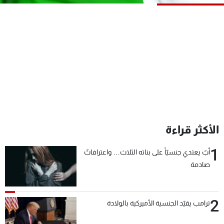
شاهد البرامج
الترددات
عن MTV
وظائف
الإنـتـاج
تواصل معنا
لاعلاناتكم
شروط الإسـتخدام
سياسة الخصوصية
الأكثر قراءة
1
أبٌ يعتدي جنسيّاً على بناته الثلاث… واعترافاتٌ
صادمة
2
ترامب يقيّد الجنسية الأميركية بالولادة