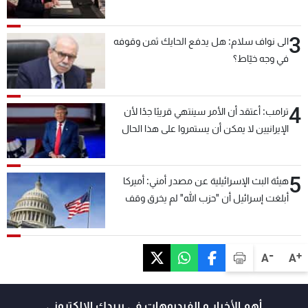
3
الى نواف سلام: هل يدفع الحايك ثمن وقوفه
في وجه خيّاط؟
4
ترامب: أعتقد أن الأمر سينتهي قريبًا جدًا لأن
الإيرانيين لا يمكن أن يستمروا على هذا الحال
5
هيئة البث الإسرائيلية عن مصدر أمني: أميركا
أبلغت إسرائيل أن "حزب الله" لم يخرق وقف
إطلاق النار أمس في مجدل زون وطلبت منها
عدم التصعيد خشية أن يؤثر ذلك على مفاوضات
روما
-
+
A
A
أهم الأخبار و الفيديوهات في بريدك الالكتروني