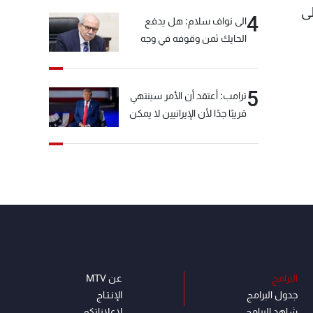
ى
4
الى نواف سلام: هل يدفع
الحايك ثمن وقوفه في وجه
خيّاط؟
5
ترامب: أعتقد أن الأمر سينتهي
قريبًا جدًا لأن الإيرانيين لا يمكن
أن يستمروا على هذا الحال
البرامج
عن MTV
جدول البرامج
الإنـتـاج
شاهد البرامج
لاعلاناتكم