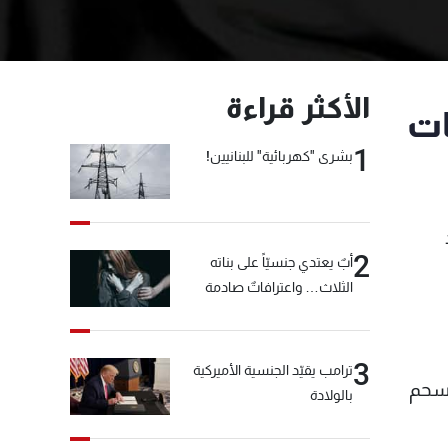
الأكثر قراءة
ات
1
بشرى "كهربائية" للبنانيين!
2
أبٌ يعتدي جنسيّاً على بناته
الثلاث… واعترافاتٌ صادمة
3
ترامب يقيّد الجنسية الأميركية
 سحم
بالولادة