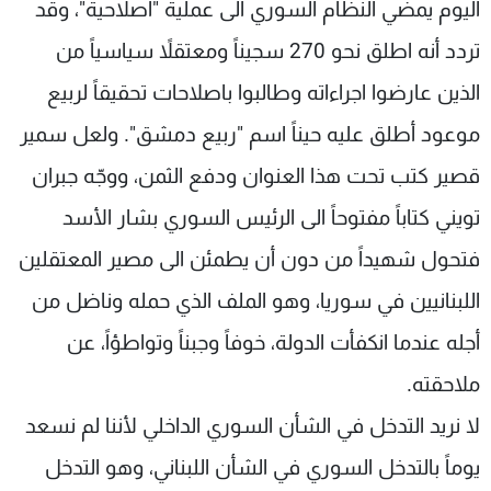
اليوم يمضي النظام السوري الى عملية "اصلاحية"، وقد
شاهد البرامج
تردد أنه اطلق نحو 270 سجيناً ومعتقلاً سياسياً من
الترددات
الذين عارضوا اجراءاته وطالبوا باصلاحات تحقيقاً لربيع
عن MTV
وظائف
موعود أطلق عليه حيناً اسم "ربيع دمشق". ولعل سمير
الإنـتـاج
تواصل معنا
لاعلاناتكم
شروط الإسـتخدام
قصير كتب تحت هذا العنوان ودفع الثمن، ووجّه جبران
سياسة الخصوصية
تويني كتاباً مفتوحاً الى الرئيس السوري بشار الأسد
فتحول شهيداً من دون أن يطمئن الى مصير المعتقلين
اللبنانيين في سوريا، وهو الملف الذي حمله وناضل من
أجله عندما انكفأت الدولة، خوفاً وجبناً وتواطؤاً، عن
ملاحقته.
لا نريد التدخل في الشأن السوري الداخلي لأننا لم نسعد
يوماً بالتدخل السوري في الشأن اللبناني، وهو التدخل