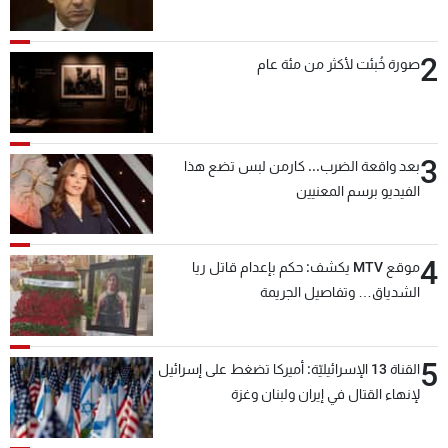
2
صورة خُبئت لأكثر من مئة عام
3
بعد واقعة الضرب... كارمن لبس تضع هذا
الفيديو برسم المعنيين
4
موقع MTV يكشف: حكم بإعدام قاتل ريا
الشدياق… وتفاصيل الجريمة
5
القناة 13 الإسرائيليّة: أميركا تضغط على إسرائيل
لإنهاء القتال في إيران ولبنان وغزة