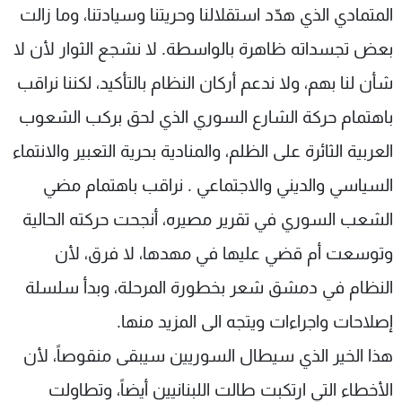
المتمادي الذي هدّد استقلالنا وحريتنا وسيادتنا، وما زالت
بعض تجسداته ظاهرة بالواسطة. لا نشجع الثوار لأن لا
شأن لنا بهم، ولا ندعم أركان النظام بالتأكيد، لكننا نراقب
باهتمام حركة الشارع السوري الذي لحق بركب الشعوب
العربية الثائرة على الظلم، والمنادية بحرية التعبير والانتماء
السياسي والديني والاجتماعي . نراقب باهتمام مضي
الشعب السوري في تقرير مصيره، أنجحت حركته الحالية
وتوسعت أم قضي عليها في مهدها، لا فرق، لأن
النظام في دمشق شعر بخطورة المرحلة، وبدأ سلسلة
إصلاحات واجراءات ويتجه الى المزيد منها.
هذا الخير الذي سيطال السوريين سيبقى منقوصاً، لأن
الأخطاء التي ارتكبت طالت اللبنانيين أيضاً، وتطاولت