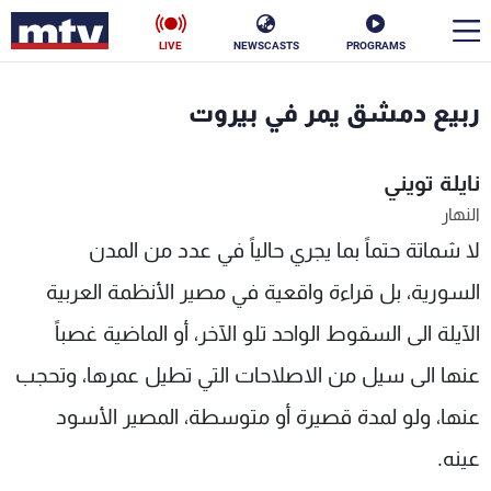
LIVE
NEWSCASTS
PROGRAMS
en
ربيع دمشق يمر في بيروت
الأخبار
نايلة تويني
سياسة
ناس
النهار
لا شماتة حتماً بما يجري حالياً في عدد من المدن
إقتصاد
فن
السورية، بل قراءة واقعية في مصير الأنظمة العربية
منوعات
رياضة
الآيلة الى السقوط الواحد تلو الآخر، أو الماضية غصباً
كأس العالم
عنها الى سيل من الاصلاحات التي تطيل عمرها، وتحجب
عنها، ولو لمدة قصيرة أو متوسطة، المصير الأسود
البرامج
عينه.
جدول البرامج