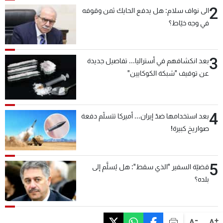
2
الى نواف سلام: هل يدفع الحايك ثمن وقوفه
في وجه خيّاط؟
3
بعد انكشافهم في أستراليا... تفاصيل جديدة
عن توقيف "شبكة الكوكايين"
4
بعد استخدامها ضدّ إيران... أميركا تتسلّم دفعة
صواريخ كبيرة!
5
قضيّة السفير "الذي سقط": هل يُسلَّم إلى
بلده؟
-
+
A
A