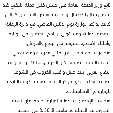
تابع وزير الصحة العامة علي حسن خليل حملة التلقيح ضد
شاهد البرامج
الترددات
مرضي شلل الأطفال والحصبة ونقص الفيتامين A، التي
كانت بدأتها الوزارة يوم الاثنين الماضي، مع دائرة الرعاية
عن MTV
وظائف
الصحية الأولية، ومسؤولي برانامج التحصين في الوزارة،
الإنـتـاج
تواصل معنا
لاعلاناتكم
شروط الإسـتخدام
وأطباء الأقضية خصوصا في البقاع والهرمل.
سياسة الخصوصية
وتجاوزت الحملة حتى الآن مئتي مدرسة ومهنية في
أقضية المنية- الضنية، عكار، الهرمل، بعلبك، زحلة، راشيا،
البقاع الغربي، بنت جبيل واقليم الخروب في الشوف.
يضاف اليها قاصدي مراكز الرعاية الصحية الأولية التابعة
للوزارة في المحافظات.
وبحسب الإحصاءات الأولية لوزارة الصحة، فإن نسبة
التجاوب مع الحملة قد فاقت الـ 30 % عن النسبة