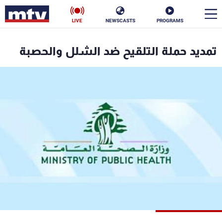
LIVE
NEWSCASTS
PROGRAMS
en
تمديد حملة التلقيح ضد الشلل والحصبة
الأخبار
سياسة
ناس
إقتصاد
فن
منوعات
رياضة
كأس العالم
البرامج
جدول البرامج