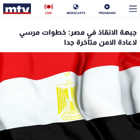
LIVE
NEWSCASTS
PROGRAMS
en
جبهة الانقاذ في مصر: خطوات مرسي
الأخبار
لاعادة الامن متأخرة جدا
سياسة
ناس
إقتصاد
فن
منوعات
رياضة
كأس العالم
البرامج
جدول البرامج