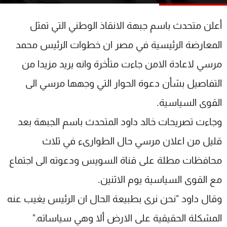
شاهد البرامج
الترددات
أعلن متحدث باسم جبهة الانقاذ الوطني التي تمثل
المعارضة الرئيسية في مصر ان خطوات الرئيس محمد
عن MTV
وظائف
مرسي لاعادة الامن جاءت متأخرة وانه يريد مزيدا من
الإنـتـاج
تواصل معنا
لاعلاناتكم
شروط الإسـتخدام
التفاصيل بشأن دعوة الحوار التي وجهها مرسي الى
سياسة الخصوصية
القوى السياسية.
وجاءت تصريحات خالد داود المتحدث باسم الجبهة بعد
قليل من اعلان مرسي حال الطوارىء في ثلاث
محافظات مطلة على قناة السويس ودعوته الى اجتماع
مع القوى السياسية يوم الاثنين.
وقال داود "نحن نرى بطبيعة الحال ان الرئيس يغيب عنه
المشكلة الحقيقية على الارض ألا وهي سياساته."