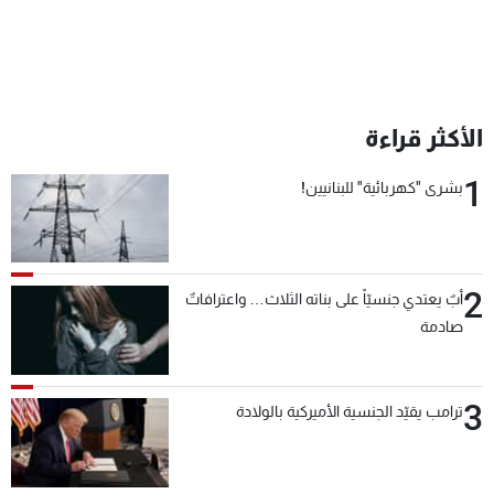
الأكثر قراءة
1
بشرى "كهربائية" للبنانيين!
2
أبٌ يعتدي جنسيّاً على بناته الثلاث… واعترافاتٌ
صادمة
3
ترامب يقيّد الجنسية الأميركية بالولادة