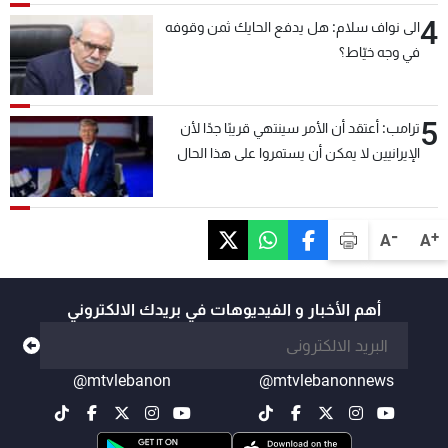
4
الى نواف سلام: هل يدفع الحايك ثمن وقوفه
في وجه خيّاط؟
5
ترامب: أعتقد أن الأمر سينتهي قريبًا جدًا لأن
الإيرانيين لا يمكن أن يستمروا على هذا الحال
-
+
A
A
أهم الأخبار و الفيديوهات في بريدك الالكتروني
@mtvlebanon
@mtvlebanonnews