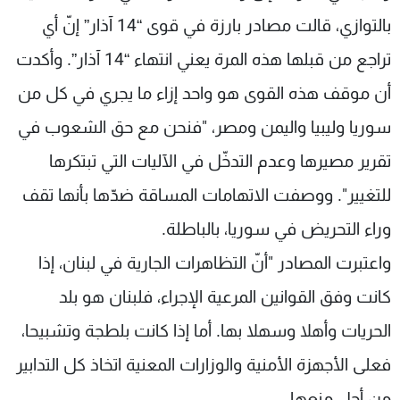
شاهد البرامج
بالتوازي، قالت مصادر بارزة في قوى “14 آذار” إنّ أي
الترددات
تراجع من قبلها هذه المرة يعني انتهاء “14 آذار”. وأكدت
أن موقف هذه القوى هو واحد إزاء ما يجري في كل من
عن MTV
وظائف
الإنـتـاج
تواصل معنا
سوريا وليبيا واليمن ومصر، "فنحن مع حق الشعوب في
لاعلاناتكم
شروط الإسـتخدام
سياسة الخصوصية
تقرير مصيرها وعدم التدخّل في الآليات التي تبتكرها
للتغيير". ووصفت الاتهامات المساقة ضدّها بأنها تقف
وراء التحريض في سوريا، بالباطلة.
واعتبرت المصادر "أنّ التظاهرات الجارية في لبنان، إذا
كانت وفق القوانين المرعية الإجراء، فلبنان هو بلد
الحريات وأهلا وسهلا بها. أما إذا كانت بلطجة وتشبيحا،
فعلى الأجهزة الأمنية والوزارات المعنية اتخاذ كل التدابير
من أجل منعها