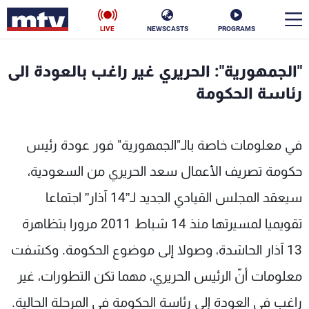
LIVE
NEWSCASTS
PROGRAMS
en
"الجمهورية": الحريري غير راغب بالعودة الى
الأخبار
رئاسة الحكومة
سياسة
ناس
في معلومات خاصة بالـ"الجمهورية" فور عودة رئيس
إقتصاد
فن
حكومة تصريف الأعمال سعد الحريري من السعودية،
منوعات
رياضة
سيعقد المجلس القيادي الجديد لـ”14 آذار” اجتماعا
كأس العالم
تقويميا لمسيرتها منذ 14 شباط 2011 مرورا بتظاهرة
13 آذار الحاشدة، وصولا إلى موضوع الحكومة. وكشفت
معلومات أنّ الرئيس الحريري، مهما تكن التطورات، غير
البرامج
راغب في العودة إلى رئاسة الحكومة في المرحلة الحالية.
جدول البرامج