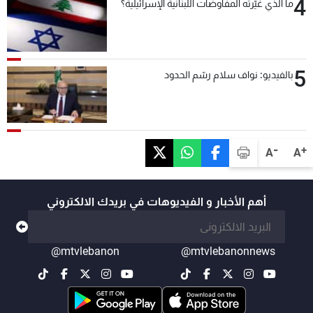
4
ما الذي غيّرته المفاوضات اللبنانية الإسرائيلية؟
5
بالفيديو: نواف سلام رسّم الحدود
-
+
A
A
أهم الأخبار و الفيديوهات في بريدك الالكتروني
@mtvlebanon
@mtvlebanonnews