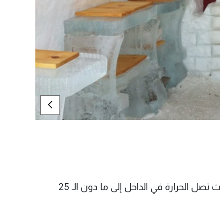
انها صور لفندق من الجليد في مونتريال - كندا حيث تصل الحرارة في الداخل إلى ما دون الـ 25