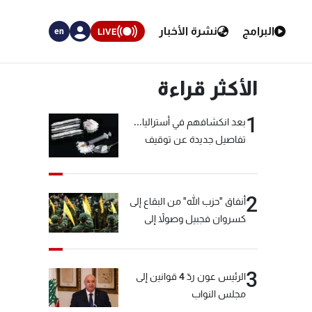
البرامج
نشرة الأخبار
LIVE
en
الأكثر قراءة
1
بعد انكشافهم في أستراليا...
تفاصيل جديدة عن توقيف
"شبكة الكوكايين"
2
أنفاق "حزب الله" من البقاع إلى
كسروان فجبيل وصولاً إلى
المختارة... التفاصيل في نشرة
الأخبار بعد قليل
3
الرئيس عون ردّ 4 قوانين إلى
مجلس النواب