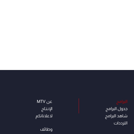
البرامج
عن MTV
جدول البرامج
الإنـتـاج
شاهد البرامج
لاعلاناتكم
الترددات
وظائف