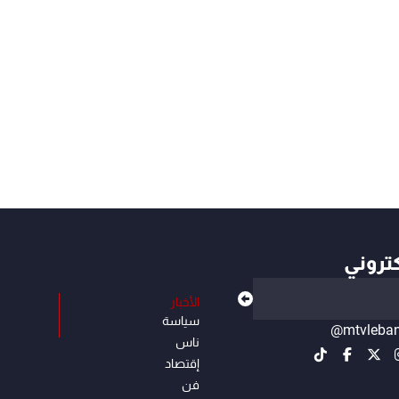
كتروني
الأخبار
سياسة
@mtvleba
ناس
إقتصاد
فن