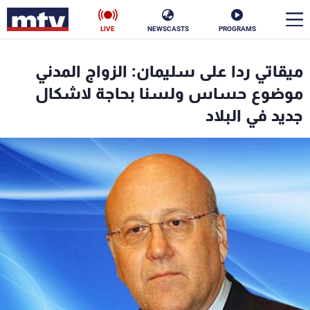
LIVE
NEWSCASTS
PROGRAMS
en
ميقاتي ردا على سليمان: الزواج المدني
الأخبار
موضوع حساس ولسنا بحاجة لاشكال
جديد في البلاد
سياسة
ناس
إقتصاد
فن
منوعات
رياضة
كأس العالم
البرامج
جدول البرامج