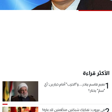
شاهد البرامج
الترددات
عن MTV
وظائف
الإنـتـاج
تواصل معنا
لاعلاناتكم
شروط الإسـتخدام
سياسة الخصوصية
الأكثر قراءة
1
نعيم قاسم يبادر... و"الحزب" أمام خيارين: أيّ
"سمّ" يختار؟
2
في بيروت: تفكيك شبكتين منظّمتين للدعارة!