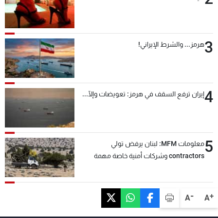
3
هرمز... والشرط الإيراني!
4
إيران ترفع السقف في هرمز: تعويضات وإلّا...
5
معلومات MFM: لبنان يرفض تولي
contractors وشركات أمنية خاصة مهمة
التحقق من نزع سلاح "حزب الله"
-
+
A
A