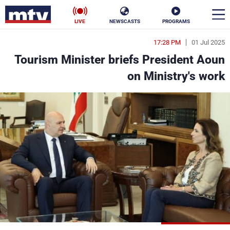
LIVE
NEWSCASTS
PROGRAMS
17:28 PM
01 Jul 2025
en
Tourism Minister briefs President Aoun
الأخبار
on Ministry's work
سياسة
ناس
إقتصاد
فن
منوعات
رياضة
كأس العالم
البرامج
جدول البرامج