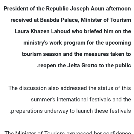
شاهد البرامج
President of the Republic Joseph Aoun afternoon
الترددات
received at Baabda Palace, Minister of Tourism
Laura Khazen Lahoud who briefed him on the
عن MTV
وظائف
الإنـتـاج
تواصل معنا
ministry's work program for the upcoming
لاعلاناتكم
شروط الإسـتخدام
tourism season and the measures taken to
سياسة الخصوصية
reopen the Jeita Grotto to the public.
The discussion also addressed the status of this
summer's international festivals and the
preparations underway to launch these festivals.
The Minister of Tourism expressed her confidence