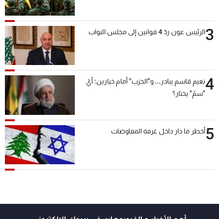
بعد قليل
3
الرئيس عون ردّ 4 قوانين إلى مجلس النواب
4
نعيم قاسم يبادر... و"الحزب" أمام خيارين: أيّ
"سمّ" يختار؟
5
أخطر ما دار داخل غرفة المفاوضات