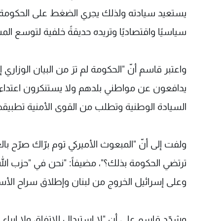
يستعيد سيادته ولذلك يجري الضغط على الحكومة من أ
سياسيًا واقتصاديًا وتريده حديقةً خلفية لتوسع ا
واعتبر قاسم أنّ "الحكومة لم ترَ من البيان الوزاري إ
يدافعون عن مواطني بلدهم ولا يستنكرون اعتداءاته
السيادة الوطنية وتطلب من القوى الأمنية تطبيقها
ولفت إلى أنّ "المبعوث الأميركي توم برّاك صرّح با
ترتضي الحكومة بذلك؟"، مضيفاً: "نحن في "حزب الله
وعلى إسرائيل الخروج من لبنان وإطلاق سراح الأ
وشدّد قاسم على أن "لا استبدال للاتفاق ولا إبراء 