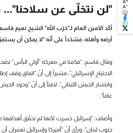
+
A
-
"لن نتخلّى عن سلاحنا"... 
A
أكّد الأمين العام لـ"حزب الله" الشيخ نعيم قاس
أرضه وأهله، مشدّداً على أنّه "لا يمكن أن يستمر
وقال قاسم: "قدّمنا في معركة "أولي البأس" تضحيا
الاجتياح الإسرائيلي"، مشيراً إلى أنّ "اتفاق وقف إ
عاماً".
وأضاف: "إسرائيل خسرت لأنها لم تحقّق أهدافها م
جنوب لبنان"، ورأى أنّ "أميركا وإسرائيل تعتبران أ