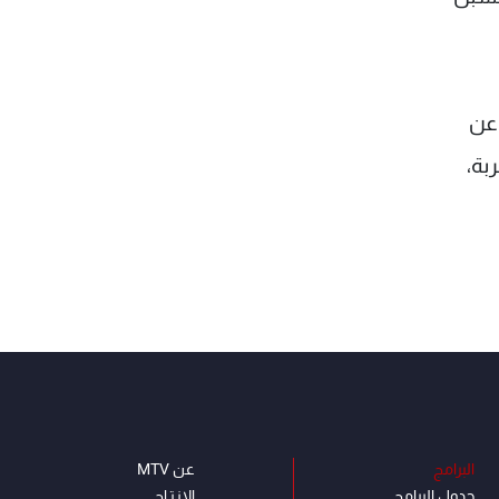
 عن
بة،
البرامج
عن MTV
جدول البرامج
الإنـتـاج