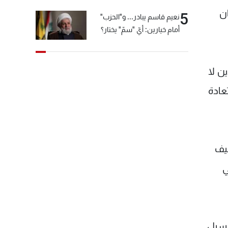
ان
5
نعيم قاسم يبادر... و"الحزب"
أمام خيارين: أيّ "سمّ" يختار؟
ين لا
عادة
كيف
ي
السبل