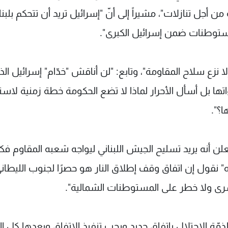
جل تنازلات"، مشيراً إلى أنّ "إسرائيل تريد أن تتحكم بلبن
لمستوطنات ضمن إسرائيل الكبرى".
لا نزع سلاح المقاومة"، وتابع: "لن أناقش "خدّام" إسرائيل الذ
ا بل أسأل الأحرار لماذا لا تضع الحكومة خطة زمنية لاست
؟".
لعلن أنه يريد تسليح الجيش اللبناني ليواجه شعبه المقاوم ف
" نقول إن اتفاق وقف إطلاق النار هو حصرًا لجنوب الليطان
سرى ولا خطر على المستوطنات الشمالية".
لذمّة الاحتلال باتفاق جديد ويجب تنفيذ الاتفاق وبعدها كل 