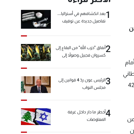
1
بعد انكشافهم في أستراليا...
تفاصيل جديدة عن توقيف
عن
"شبكة الكوكايين"
2
أنفاق "حزب الله" من البقاع إلى
كسروان فجبيل وصولاً إلى
مام
المختارة... التفاصيل في نشرة
الأخبار بعد قليل
طاني
3
الرئيس عون ردّ 4 قوانين إلى
جيش اللبناني"، لافتاً إلى أنّ "وجود الجيش في الجنوب ربح لنا والمقاومة كانت تنوب عن الدولة لمدة 42
مجلس النواب
4
أخطر ما دار داخل غرفة
من
المفاوضات
ن