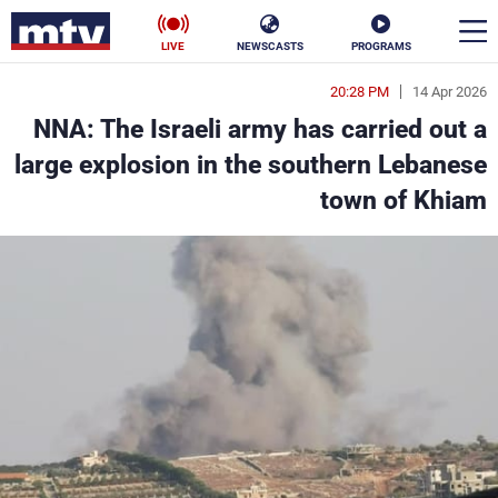
LIVE
NEWSCASTS
PROGRAMS
20:28 PM
14 Apr 2026
en
NNA: The Israeli army has carried out a
الأخبار
large explosion in the southern Lebanese
town of Khiam
سياسة
ناس
إقتصاد
فن
منوعات
رياضة
كأس العالم
البرامج
جدول البرامج