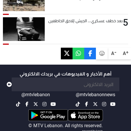
التحقق من نزع سلاح "حزب الله"
5
بعد خطف عسكري... الجيش يُلاحق الخاطفين
-
+
A
A
أهم الأخبار و الفيديوهات في بريدك الالكتروني
@mtvlebanon
@mtvlebanonnews
© MTV Lebanon. All rights reserved.
powered by koein