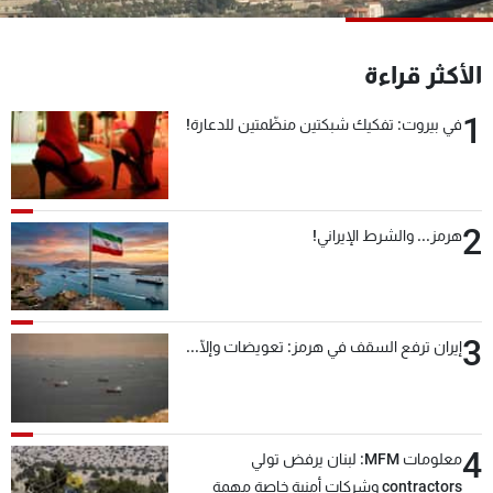
شاهد البرامج
الترددات
الأكثر قراءة
1
في بيروت: تفكيك شبكتين منظّمتين للدعارة!
عن MTV
وظائف
الإنـتـاج
تواصل معنا
لاعلاناتكم
شروط الإسـتخدام
سياسة الخصوصية
2
هرمز... والشرط الإيراني!
3
إيران ترفع السقف في هرمز: تعويضات وإلّا...
4
معلومات MFM: لبنان يرفض تولي
contractors وشركات أمنية خاصة مهمة