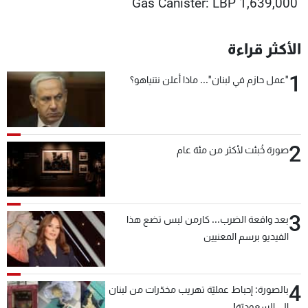
Gas Canister: LBP 1,639,000
الأكثر قراءة
1
"عمل حازم في لبنان"... ماذا أعلن نتنياهو؟
2
صورة خُبئت لأكثر من مئة عام
3
بعد واقعة الضرب... كارمن لبس تضع هذا
الفيديو برسم المعنيين
4
بالصورة: إحباط عمليّة تهريب مخدّرات من لبنان
إلى السعوديّة!