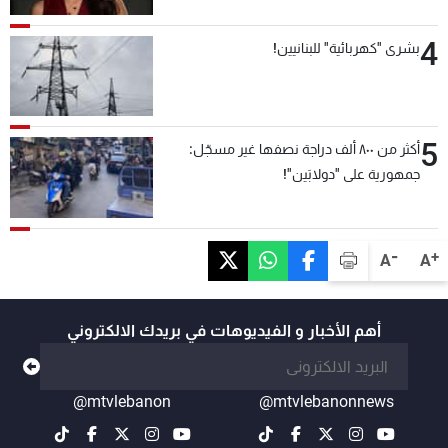
4
بشرى "كهربائية" للبنانيين!
5
أكثر من ٨٠٠ ألف دراجة نصفها غير مسجّل:
جمهورية على "دولابَين"!
-
+
A
A
أهم الأخبار و الفيديوهات في بريدك الالكتروني
@mtvlebanon
@mtvlebanonnews