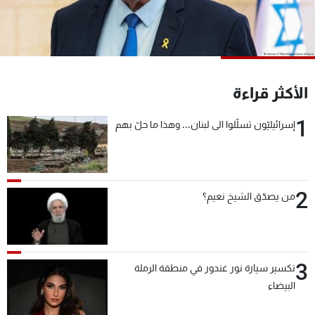
شاهد البرامج
الترددات
عن MTV
وظائف
الأكثر قراءة
الإنـتـاج
تواصل معنا
لاعلاناتكم
شروط الإسـتخدام
1
إسرائيليّون تسلّلوا الى لبنان... وهذا ما حلّ بهم
سياسة الخصوصية
2
من يصدّق الشيخ نعيم؟
3
تكسير سيارة نور غندور في منطقة الرملة
البيضاء