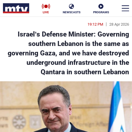
LIVE
NEWSCASTS
PROGRAMS
19:12 PM
28 Apr 2026
en
Israel’s Defense Minister: Governing
الأخبار
southern Lebanon is the same as
governing Gaza, and we have destroyed
سياسة
ناس
underground infrastructure in the
إقتصاد
فن
Qantara in southern Lebanon
منوعات
رياضة
كأس العالم
البرامج
جدول البرامج