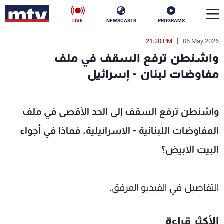
LIVE
NEWSCASTS
PROGRAMS
21:20 PM
05 May 2026
en
واشنطن ترفع السقف في ملف
الأخبار
مفاوضات لبنان - إسرائيل
سياسة
ناس
واشنطن ترفع السقف إلى الحد الأقصى في ملف
إقتصاد
فن
المفاوضات اللبنانية - الاسرائيلية. فماذا في أجواء
منوعات
رياضة
البيت الابيض؟
كأس العالم
التفاصيل في الفيديو المرفق.
البرامج
الأكثر قراءة
جدول البرامج