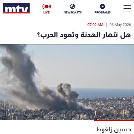
LIVE
NEWSCASTS
PROGRAMS
07:02 AM
06 May 2026
en
هل تنهار الهدنة وتعود الحرب؟
الأخبار
سياسة
ناس
إقتصاد
فن
منوعات
رياضة
كأس العالم
البرامج
حسين زلغوط
جدول البرامج