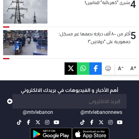
4
بشرى "كهربائية" للبنانيين!
5
أكثر من ٨٠٠ ألف دراجة نصفها غير مسجّل:
جمهورية على "دولابَين"!
-
+
A
A
أهم الأخبار و الفيديوهات في بريدك الالكتروني
@mtvlebanon
@mtvlebanonnews