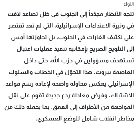
اللواء
شاهد البرامج
تتجه الأنظار مجدّداً إلى الجنوب في ظل تصاعد لافت
الترددات
في وتيرة الاعتداءات الإسرائيلية، التي لم تعد تقتصر
عن MTV
وظائف
على تكثيف الغارات في الجنوب، بل تجاوزتها أمس
الإنـتـاج
تواصل معنا
لاعلاناتكم
شروط الإسـتخدام
إلى التلويح الصريح بإمكانية تنفيذ عمليات اغتيال
سياسة الخصوصية
تستهدف مسؤولين في حزب الله، حتى داخل
العاصمة بيروت. هذا التحوّل في الخطاب والسلوك
الإسرائيلي يعكس محاولة واضحة لإعادة رسم قواعد
الاشتباك، وفرض معادلة ردع جديدة تقوم على نقل
المواجهة من الأطراف إلى العمق، بما يحمله ذلك من
مخاطر انفلات شامل للوضع العسكري.