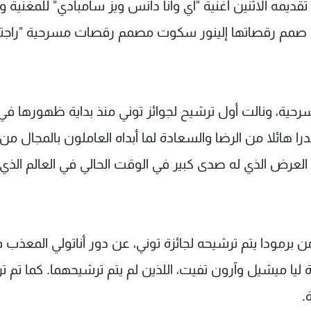
يمه الاثنين أغنية "آي وانا دانس ويز سامبادي" للمغنية وي
تي صمم رقصاتها إلينور سكوت مصمم رقصات مسرحية "راجتا
رحية، ونالت أول ترشيح لجوائز توني منذ بداية ظهورها في
 منحها "قدرا هائلا من الرضا والسعادة لما أبداه العاملون بالمجال من
العرض الذي له صدى كبير في الوقت الحالي في العالم الذي
برمودا يتم ​ترشيحه لجائزة توني، عن ⁠دور أناتولي المعذب 
ليا ميشيل وآرون تفيت، اللذين لم يتم ترشيحهما. كما تم ت
.