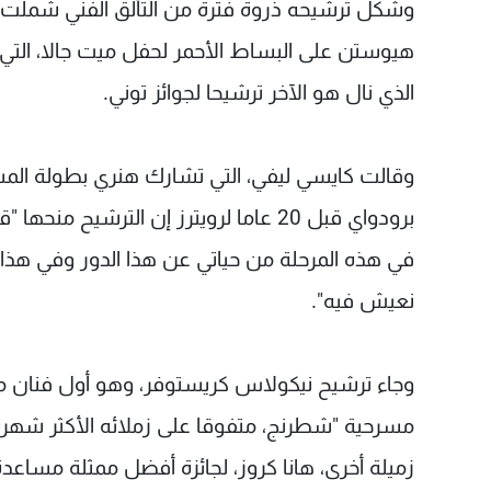
وشكل ترشيحه ذروة فترة من التألق الفني ​شملت تقد
هيوستن على البساط الأحمر لحفل ميت ​جالا، ال
الذي نال هو الآخر ترشيحا لجوائز توني.
وقالت كايسي ليفي، التي تشارك هنري ‌بطولة ⁠المس
برودواي قبل 20 عاما لرويترز إن الترشيح
في هذه المرحلة من حياتي عن هذا الدور وفي هذا 
نعيش فيه".
وجاء ترشيح نيكولاس كريستوفر، وهو ​أول فنان من 
مسرحية "شطرنج، متفوقا على زملائه الأكثر شهرة 
زميلة أخرى، هانا كروز، لجائزة أفضل ​ممثلة مساعدة