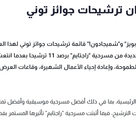
ن ترشيحات جوائز توني
ز" و"شميجادون!" قائمة ترشيحات جوائز توني لهذا الع
برصد 12 ترشيحا لكل منهما، تليهما النسخة الجديدة من مسرحية "راجتايم" برصد 11 ترشيحا ب
الطموحة، وإعادة إحياء الأعمال الشهيرة، وقاعات العرض
ات الرئيسية، بما في ذلك أفضل مسرحية موسيقية وأفضل تمث
ترشيح، فيما أثبتت مسرحية "راجتايم" تأثيرها المستمر بف