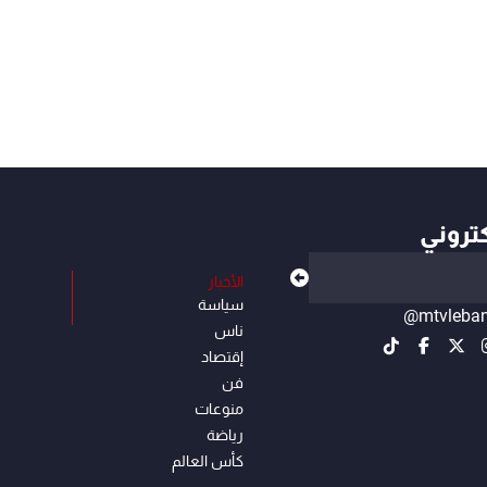
كتروني
الأخبار
سياسة
@mtvleba
ناس
إقتصاد
فن
منوعات
رياضة
كأس العالم