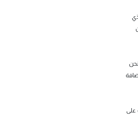
ذي
نحن
ضافة
 على