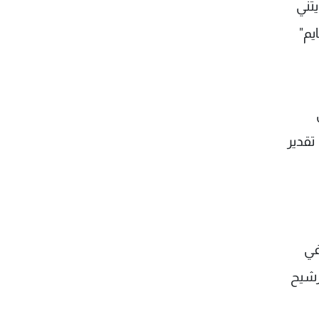
تني
يم"
 تقدير
في
رشيح