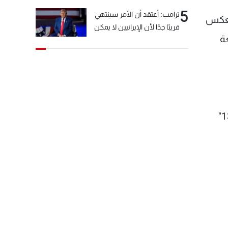
5
ترامب: أعتقد أن الأمر سينتهي
 تعكس
قريبًا جدًا لأن الإيرانيين لا يمكن
ة
أن يستمروا على هذا الحال
طومسون وباتريك بول، إضافة إلى تزايد المنتجين من المشاهير مثل كيم كارداشيان بمسرحية "ذي فير اوف 13"