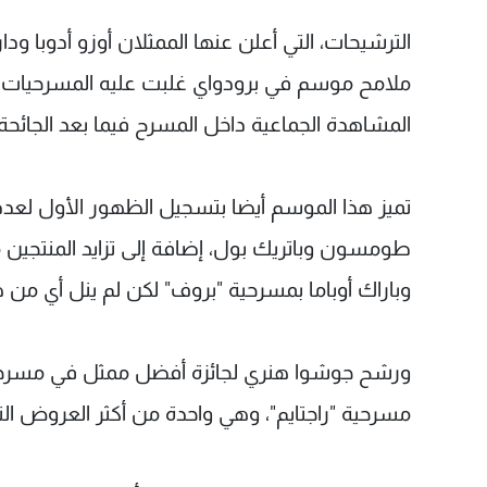
الترشيحات، التي أعلن عنها الممثلان أوزو أدوبا و
ملامح موسم في برودواي غلبت عليه المسرحيات المو
المشاهدة الجماعية داخل المسرح فيما بعد الجائحة.
تميز هذا الموسم أيضا بتسجيل الظهور الأول لعدد
وباراك ​أوباما بمسرحية "بروف" لكن لم ينل أي من ه
ورشح جوشوا هنري لجائزة أفضل ممثل في مسرح
مسرحية "راجتايم"، وهي واحدة من أكثر العروض ال