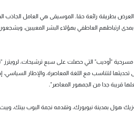
العرض بطريقة رائعة حقا. الموسيقى هي ​العامل الجاذب ال
ا بمدى ارتباطهم العاطفي بهؤلاء البشر المعيبين، ويشجعون
مسرحية "أوديب" التي حصلت على سبع ترشيحات، لرويترز "
ى ​تحديثها لتتناسب مع اللغة المعاصرة، والإطار السياسي، إ
جعلها قريبة جدا من الجمهور المعاصر".
زيك هول بمدينة نيويورك، ​وتقدمه نجمة البوب بينك، ويبث