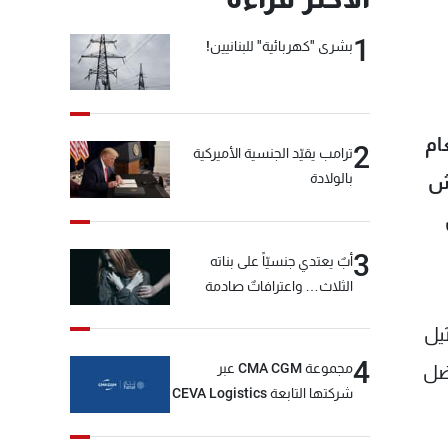
1
بشرى "كهربائية" للبنانيين!
ام
2
ترامب يقيّد الجنسية الأميركية
بالولادة
عدما انتعش
3
أبٌ يعتدي جنسيّاً على بناته
الثلاث… واعترافاتٌ صادمة
يل
4
مجموعة CMA CGM عبر
ضل
شركتها التابعة CEVA Logistics
تُنجز الاستحواذ على مجموعة
فتّال