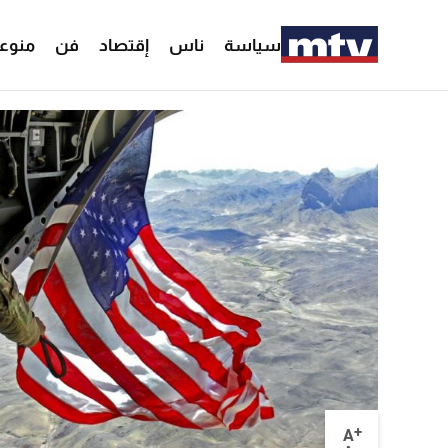
سياسة
ناس
إقتصاد
فن
منوع
+
A