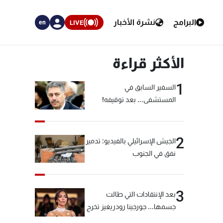
البرامج
نشرة الأخبار
LIVE
en
الأكثر قراءة
1
السفير السابق في
المستشفى... بعد توقيفه!
2
الجيش الإسرائيلي بالفيديو: تدمير
نفق في الجنوب
3
بعد الإنتقادات التي طالت
جسمها... جورجينا رودريغيز تخرج
عن صمتها