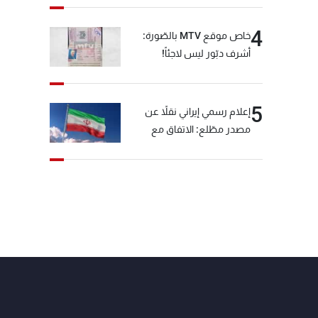
4
خاص موقع MTV بالصّورة:
أشرف دبّور ليس لاجئاً!
5
إعلام رسمي إيراني نقلاً عن
مصدر مطّلع: الاتفاق مع
سلطنة عمان بشأن مضيق
هرمز سيتأجل ما دامت أميركا
تهدد إيران