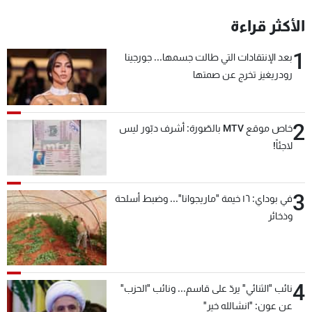
شاهد البرامج
الأكثر قراءة
الترددات
1
بعد الإنتقادات التي طالت جسمها... جورجينا
رودريغيز تخرج عن صمتها
عن MTV
وظائف
الإنـتـاج
تواصل معنا
لاعلاناتكم
شروط الإسـتخدام
سياسة الخصوصية
2
خاص موقع MTV بالصّورة: أشرف دبّور ليس
لاجئاً!
3
في بوداي: ١٦ خيمة "ماريجوانا"... وضبط أسلحة
وذخائر
4
نائب "الثنائي" يردّ على قاسم... ونائب "الحزب"
عن عون: "انشالله خير"