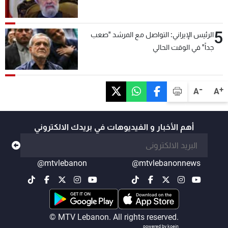
5
الرئيس الإيراني: التواصل مع المرشد "صعب
جداً" في الوقت الحالي
-
+
A
A
أهم الأخبار و الفيديوهات في بريدك الالكتروني
@mtvlebanon
@mtvlebanonnews
© MTV Lebanon. All rights reserved.
powered by koein