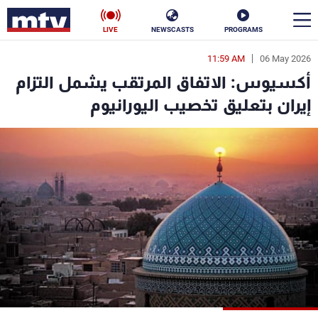
LIVE
NEWSCASTS
PROGRAMS
11:59 AM
06 May 2026
en
أكسيوس: الاتفاق المرتقب يشمل التزام
الأخبار
إيران بتعليق تخصيب اليورانيوم
سياسة
ناس
إقتصاد
فن
منوعات
رياضة
كأس العالم
البرامج
جدول البرامج