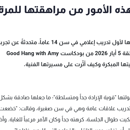
 الأمور من مراهقتها للمرة
كشفت النجمة العالمية بيلي أيليش عن خضوعها لأول تدريب إعلامي في سن 14 عاماً، متحدثةً عن ت
وصفتها بـ"المرعبة"، وذلك خلال ظهورها في حلقة 5 أيار 2026 من بودكاست Good Hang with Amy
، أنها كانت في طفولتها "قوية الإرادة جداً ومتسلطة"؛ ما جعلها صادقة بشكل
ة تدريب علاقات عامة وهي في سن صغيرة، وقالت: "خضعت
ت عامة عندما كان عمري 14 عاماً، وبكيت طوال الجلسة، كرهته جداً وكان الأمر مرعباً للغاية