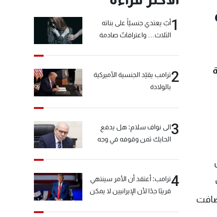
1
أبٌ يعتدي جنسيّاً على بناته
الثلاث… واعترافاتٌ صادمة
جربة
2
ترامب يقيّد الجنسية الأميركية
بالولادة
3
الى نواف سلام: هل يدفع
الحايك ثمن وقوفه في وجه
خيّاط؟
4
ترامب: أعتقد أن الأمر سينتهي
قريبًا جدًا لأن الإيرانيين لا يمكن
. وأضافت
أن يستمروا على هذا الحال