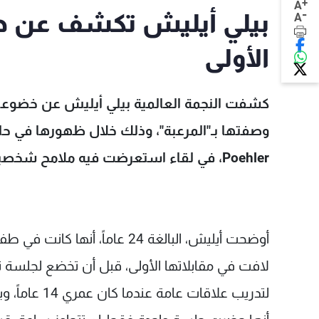
+
A
-
بيلي أيليش تكشف عن هذه
A
الأولى
Poehler، في لقاء استعرضت فيه ملامح شخصيتها المبكرة وكيف أثّرت على مسيرتها الفنية.
أوضحت أيليش، البالغة 24 عاماً
لافت في مقابلاتها الأولى، قبل أن تخضع لجلس
لتدريب علاقا