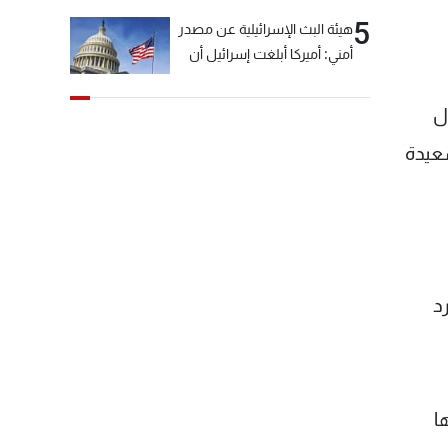
5
هيئة البث الإسرائيلية عن مصدر
أمني: أميركا أبلغت إسرائيل أن
"حزب الله" لم يخرق وقف إطلاق
النار أمس في مجدل زون
ل
وطلبت منها عدم التصعيد
سعيدة
خشية أن يؤثر ذلك على
مفاوضات روما
د
ا