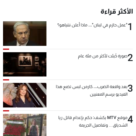
شاهد البرامج
الأكثر قراءة
الترددات
1
"عمل حازم في لبنان"... ماذا أعلن نتنياهو؟
عن MTV
وظائف
الإنـتـاج
تواصل معنا
لاعلاناتكم
شروط الإسـتخدام
سياسة الخصوصية
2
صورة خُبئت لأكثر من مئة عام
3
بعد واقعة الضرب... كارمن لبس تضع هذا
الفيديو برسم المعنيين
4
موقع MTV يكشف: حكم بإعدام قاتل ريا
الشدياق… وتفاصيل الجريمة