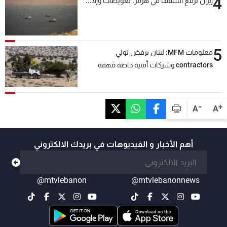
4
إيران ترفع السقف في هرمز: تعويضات وإلّا...
5
معلومات MFM: لبنان يرفض تولي
contractors وشركات أمنية خاصة مهمة
التحقق من نزع سلاح "حزب الله"
-
+
A
A
أهم الأخبار و الفيديوهات في بريدك الالكتروني
@mtvlebanon
@mtvlebanonnews