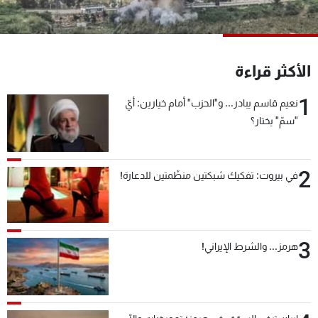
شاهد البرامج
الترددات
الأكثر قراءة
عن MTV
وظائف
الإنـتـاج
تواصل معنا
1
نعيم قاسم يبادر... و"الحزب" أمام خيارين: أيّ
لاعلاناتكم
شروط الإسـتخدام
"سمّ" يختار؟
سياسة الخصوصية
2
في بيروت: تفكيك شبكتين منظّمتين للدعارة!
3
هرمز... والشرط الإيراني!