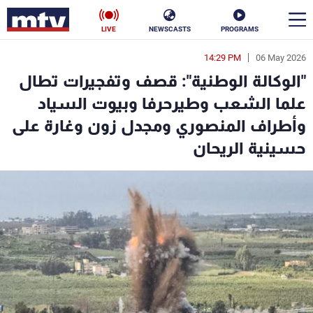
LIVE
NEWSCASTS
PROGRAMS
14:29 PM
06 May 2026
en
"الوكالة الوطنية": قصف وتفجيرات تطال
الأخبار
علما الشعب وطيرحرفا وبيوت السياد
وأطراف المنصوري ومجدل زون وغارة على
سياسة
ناس
حسينية الريحان
إقتصاد
فن
منوعات
رياضة
كأس العالم
البرامج
جدول البرامج