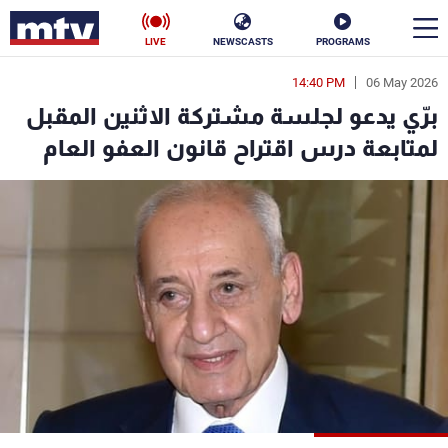
LIVE
NEWSCASTS
PROGRAMS
14:40 PM
06 May 2026
en
برّي يدعو لجلسة مشتركة الاثنين المقبل
الأخبار
لمتابعة درس اقتراح قانون العفو العام
سياسة
ناس
إقتصاد
فن
منوعات
رياضة
كأس العالم
البرامج
جدول البرامج