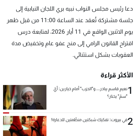
شاهد البرامج
دعا رئيس مجلس النواب نبيه بري اللجان النيابية إلى
الترددات
جلسة مشتركة تُعقد عند الساعة 11:00 من قبل ظهر
يوم الاثنين الواقع في 11 أيار 2026، لمتابعة درس
عن MTV
وظائف
الإنـتـاج
تواصل معنا
اقتراح القانون الرامي إلى منح عفو عام وتخفيض مدة
لاعلاناتكم
شروط الإسـتخدام
العقوبات بشكل استثنائي.
سياسة الخصوصية
الأكثر قراءة
1
نعيم قاسم يبادر... و"الحزب" أمام خيارين: أيّ
"سمّ" يختار؟
2
في بيروت: تفكيك شبكتين منظّمتين للدعارة!