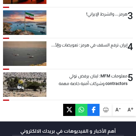
3
هرمز... والشرط الإيراني!
4
إيران ترفع السقف في هرمز: تعويضات وإلّا...
5
معلومات MFM: لبنان يرفض تولي
contractors وشركات أمنية خاصة مهمة
التحقق من نزع سلاح "حزب الله"
-
+
A
A
أهم الأخبار و الفيديوهات في بريدك الالكتروني