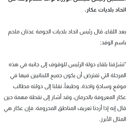
شاهد البرامج
اتحاد بلديات عكار.
الترددات
بعد اللقاء، قال رئيس اتحاد بلديات الجومة عدنان ملحم
عن MTV
وظائف
الإنـتـاج
تواصل معنا
باسم الوفد:
لاعلاناتكم
شروط الإسـتخدام
سياسة الخصوصية
"تشرّفنا بلقاء دولة الرئيس للوقوف إلى جانبه في هذه
المرحلة التي تفترض أن يكون جميع اللبنانيين فيها في
موقعٍ وساحةٍ واحدة. وطبعاً، نقلنا إلى دولته مطالب
عكار المعروفة بالحرمان، وقد أشار إلى نقطة مهمة حين
قال إنه إذا أردنا تعريف المناطق المحرومة، فإن عكار هي
المثال الأبرز.