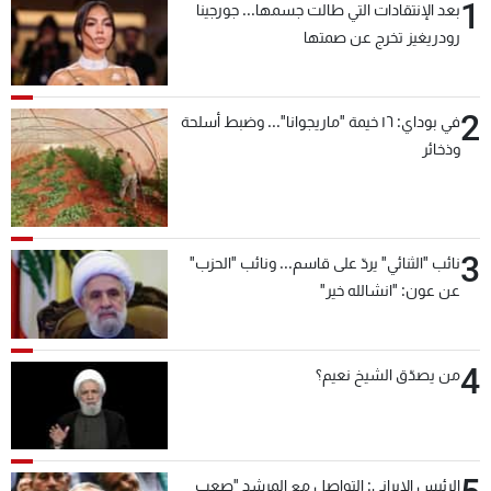
1
بعد الإنتقادات التي طالت جسمها... جورجينا
رودريغيز تخرج عن صمتها
2
في بوداي: ١٦ خيمة "ماريجوانا"... وضبط أسلحة
وذخائر
3
نائب "الثنائي" يردّ على قاسم... ونائب "الحزب"
عن عون: "انشالله خير"
4
من يصدّق الشيخ نعيم؟
الرئيس الإيراني: التواصل مع المرشد "صعب