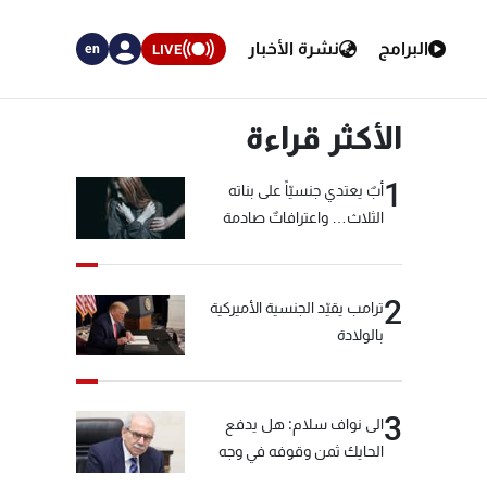
البرامج
نشرة الأخبار
LIVE
en
الأكثر قراءة
1
أبٌ يعتدي جنسيّاً على بناته
الثلاث… واعترافاتٌ صادمة
2
ترامب يقيّد الجنسية الأميركية
بالولادة
3
الى نواف سلام: هل يدفع
الحايك ثمن وقوفه في وجه
خيّاط؟