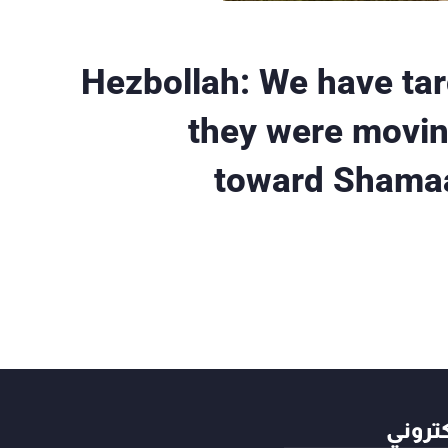
Hezbollah: We have targ
they were movin
toward Shamaa
كتروني