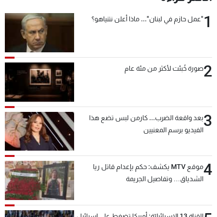
شاهد البرامج
1
"عمل حازم في لبنان"... ماذا أعلن نتنياهو؟
الترددات
عن MTV
وظائف
الإنـتـاج
تواصل معنا
2
صورة خُبئت لأكثر من مئة عام
لاعلاناتكم
شروط الإسـتخدام
سياسة الخصوصية
3
بعد واقعة الضرب... كارمن لبس تضع هذا
الفيديو برسم المعنيين
4
موقع MTV يكشف: حكم بإعدام قاتل ريا
الشدياق… وتفاصيل الجريمة
القناة 13 الإسرائيليّة: أميركا تضغط على إسرائيل