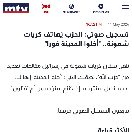
LIVE
NEWSCASTS
PROGRAMS
16:52 PM
11 May 2026
en
تسجيل صوتي: الحزب يُهاتف كريات
الأخبار
شمونة.. "أخلوا المدينة فورا"
سياسة
ناس
تلقى سكان كريات شمونة في إسرائيل مكالمات تهديد
إقتصاد
فن
من "حزب الله"، تضمّنت الآتي: "أخلوا المدينة، إنها لنا.
منوعات
رياضة
عندما نصل سنقرر ما إذا كنتم ستؤسرون أم تقتلون".
كأس العالم
تتابعون التسجيل الصوتي مرفقا.
البرامج
الأكثر قراءة
جدول البرامج