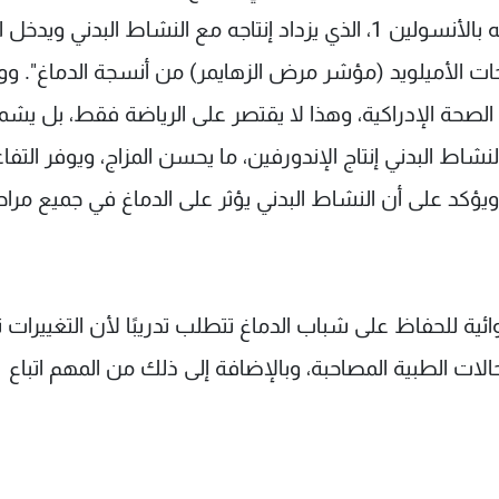
عن مرونة الخلايا العصبية. ويعزز عامل النمو الشبيه بالأنسولين 1، الذي يزداد إنتاجه مع النشاط البدني 
يحات الأميلويد (مؤشر مرض الزهايمر) من أنسجة الدماغ". ووف
الصحة الإدراكية، وهذا لا يقتصر على الرياضة فقط، بل يش
لنشاط البدني إنتاج الإندورفين، ما يحسن المزاج، ويوفر التفا
 ويؤكد على أن النشاط البدني يؤثر على الدماغ في جميع مرا
ئية للحفاظ على شباب الدماغ تتطلب تدريبًا لأن التغييرات
حالات الطبية المصاحبة، وبالإضافة إلى ذلك من المهم اتباع