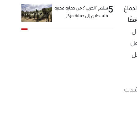
5
ويدخل الدماغ
سلاح "الحزب": من حماية قضية
فلسطين إلى حماية مركز
قًا
العقيدة الفارسي
مل
عل
حل
 تحدث