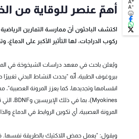
+
A
-
أهمّ عنصر للوقاية من ال
A
اكتشف الباحثون أنّ ممارسة التمارين الرياضية 
ركوب الدراجات، لها التأثير الأكبر على الدماغ، 
ويُعلن باحث في معهد دراسات الشيخوخة في الم
بيروغوف الطبية، أنّه "يحدث النشاط البدني تغييرًا 
انقسامها وتجديدها، كما يعزز المرونة العصبية"، مش
Myokines)،
المرونة العصبية، أي تكوين الروابط في الدماغ والذاك
ويقول: "يعمل حمض اللاكتيك بالطريقة نفسها. فقد