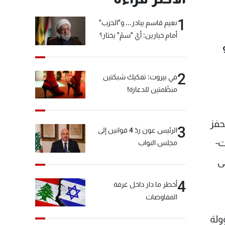
1
نعيم قاسم يبادر... و"الحزب"
أمام خيارين: أيّ "سمّ" يختار؟
2
في بيروت: تفكيك شبكتين
منظّمتين للدعارة!
حفز
3
الرئيس عون ردّ 4 قوانين إلى
ت-
مجلس النواب
على
4
أخطر ما دار داخل غرفة
المفاوضات
ولة