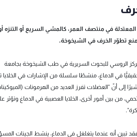
خرف
المعتدلة في منتصف العمر، كالمشي السريع أو التنزه أو
وتمنع تطوّر الخرف في الشيخوخة.
ركز الروسي للبحوث السريرية في طب الشيخوخة بجامعة
حقيقيًّا في الدماغ، منشطًا سلسلة من الإشارات في الخلايا ت
يرًا إلى أنّ "العضلات تفرز العديد من الهرمونات (الميوكينا
 بما في ذلك الإيريسين وBDNF، التي تحمي، من بين أمور أخرى، الخلايا العصبية في الدماغ وتؤثر 
رة".
 تبين أنه عندما يتغلغل في الدماغ، ينشط الجينات المسؤ