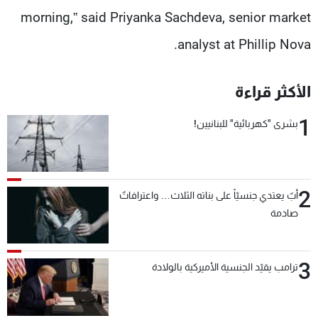
morning,” said Priyanka Sachdeva, senior market
analyst at Phillip Nova.
الأكثر قراءة
1
بشرى "كهربائية" للبنانيين!
2
أبٌ يعتدي جنسيّاً على بناته الثلاث… واعترافاتٌ
صادمة
3
ترامب يقيّد الجنسية الأميركية بالولادة