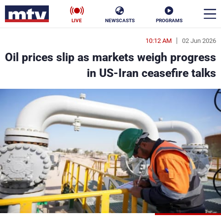
LIVE
NEWSCASTS
PROGRAMS
10:12 AM
02 Jun 2026
en
Oil prices slip as markets weigh progress
الأخبار
in US-Iran ceasefire talks
سياسة
ناس
إقتصاد
فن
منوعات
رياضة
كأس العالم
البرامج
جدول البرامج