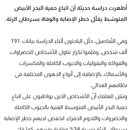
شاهد البرامج
أظهرت دراسة حديثة أنّ اتباع حمية البحر الأبيض
الترددات
المتوسّط يقلّل خطر الإصابة والوفاة بسرطان الرئة.
عن MTV
وظائف
الإنـتـاج
تواصل معنا
وفي التّفاصيل، حلّل الباحثون أثناء الدراسة بيانات 191
لاعلاناتكم
شروط الإسـتخدام
ألف شخص، وقيّموا تكرار تناول الأشخاص للخضراوات
سياسة الخصوصية
والفواكه والبقوليات والحبوب الكاملة والمكسرات
والأسماك، بالإضافة إلى أنواع الدهون المختلفة في
نظامهم الغذائي.
وتبيّن للعلماء أنّ الأشخاص الذين يواظبون على اتباع
حمية البحر الأبيض المتوسط الغنية بالحبوب الكاملة
والخضروات واللحوم الحمراء، انخفض لديهم خطر الإصابة
بسرطان الرئة بنسبة 34% مقارنة بغيرهم، كما قلّ