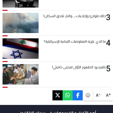
3
حالة طوارئ وإخلاءات... والنار تلاحق السكان!
4
ما الذي غيّرته المفاوضات اللبنانية الإسرائيلية؟
5
بالفيديو: الظهور الأوّل لمجتبى خامنئي!
-
+
A
A
أهم الأخبار و الفيديوهات في بريدك الالكتروني