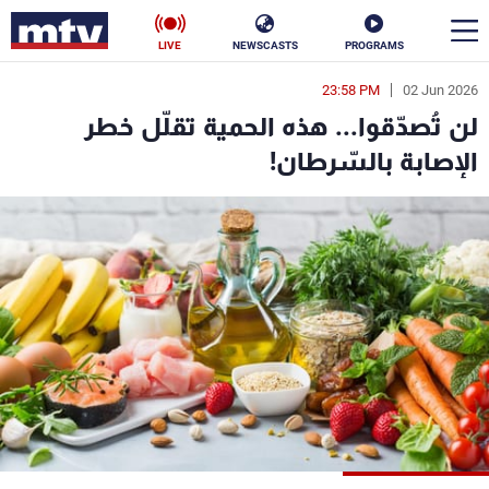
LIVE
NEWSCASTS
PROGRAMS
23:58 PM
02 Jun 2026
en
لن تُصدّقوا... هذه الحمية تقلّل خطر
الأخبار
الإصابة بالسّرطان!
سياسة
ناس
إقتصاد
فن
منوعات
رياضة
كأس العالم
البرامج
جدول البرامج