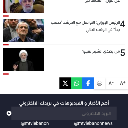
عن عون: "انشالله خير"
4
الرئيس الإيراني: التواصل مع المرشد "صعب
جداً" في الوقت الحالي
5
من يصدّق الشيخ نعيم؟
-
+
A
A
أهم الأخبار و الفيديوهات في بريدك الالكتروني
@mtvlebanon
@mtvlebanonnews