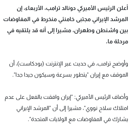
شاهد البرامج
أعلن الرئيس الأميركي دونالد ترامب، الأربعاء، إن
الترددات
المرشد الإيراني مجتبى خامنئي منخرط في المفاوضات
بين واشنطن وطهران، مشيرا إلى أنه قد يلتقيه في
عن MTV
وظائف
الإنـتـاج
تواصل معنا
مرحلة ما.
لاعلاناتكم
شروط الإسـتخدام
سياسة الخصوصية
وأوضح ترامب، في حديث عبر الإنترنت (بودكاست)، أن
الموقف مع إيران "يتطور بسرعة وسيكون جيدا جدا".
وأضاف الرئيس الأميركي: "إيران وافقت بالفعل على عدم
امتلاك سلاح نووي"، مشيرا إلى أن "المرشد الإيراني
يشارك في المفاوضات مع الولايات المتحدة".