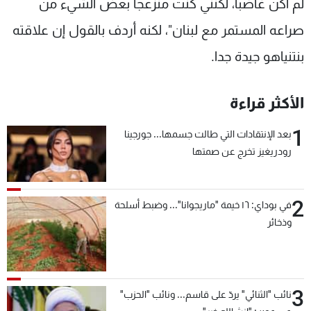
لم أكن غاضبا، لكنني كنت منزعجا بعض الشيء من
صراعه المستمر مع لبنان"، لكنه أردف بالقول إن علاقته
بنتنياهو جيدة جدا.
الأكثر قراءة
1
بعد الإنتقادات التي طالت جسمها... جورجينا
رودريغيز تخرج عن صمتها
2
في بوداي: ١٦ خيمة "ماريجوانا"... وضبط أسلحة
وذخائر
3
نائب "الثنائي" يردّ على قاسم... ونائب "الحزب"