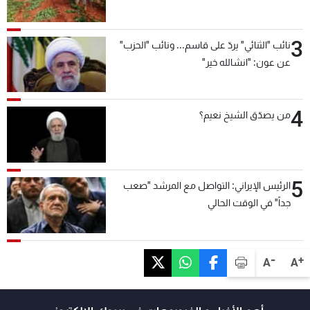
3
نائب "الثنائي" يردّ على قاسم... ونائب "الحزب"
عن عون: "انشالله خير"
4
من يصدّق الشيخ نعيم؟
5
الرئيس الإيراني: التواصل مع المرشد "صعب
جداً" في الوقت الحالي
-
+
A
A