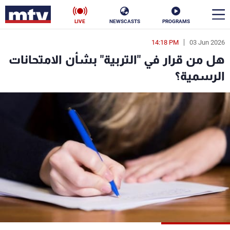
LIVE
NEWSCASTS
PROGRAMS
14:18 PM
03 Jun 2026
en
هل من قرار في "التربية" بشأن الامتحانات
الأخبار
الرسمية؟
سياسة
ناس
إقتصاد
فن
منوعات
رياضة
كأس العالم
البرامج
جدول البرامج