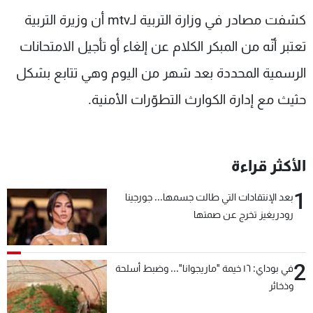
شاهد البرامج
كشفت مصادر في وزارة التربية لـmtv أن وزيرة التربية
الترددات
تعتبر أنّه من المبكر الكلام عن إلغاء أو تأجيل الامتحانات
الرسمية المحددة بعد شهر من اليوم وهي تتابع بشكل
عن MTV
وظائف
الإنـتـاج
تواصل معنا
حثيث مع إدارة الكوارث التطوّرات الأمنية.
لاعلاناتكم
شروط الإسـتخدام
سياسة الخصوصية
الأكثر قراءة
1
بعد الإنتقادات التي طالت جسمها... جورجينا
رودريغيز تخرج عن صمتها
2
في بوداي: ١٦ خيمة "ماريجوانا"... وضبط أسلحة
وذخائر