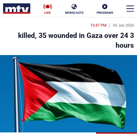
LIVE
NEWSCASTS
PROGRAMS
15:47 PM
03 Jun 2026
en
3 killed, 35 wounded in Gaza over 24
الأخبار
hours
سياسة
ناس
إقتصاد
فن
منوعات
رياضة
كأس العالم
البرامج
جدول البرامج