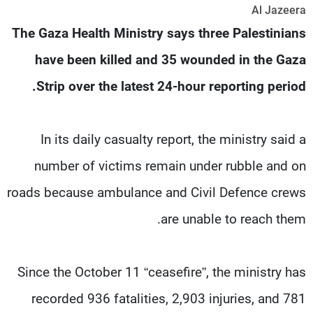
Al Jazeera
شاهد البرامج
The Gaza Health Ministry says three Palestinians
الترددات
have been killed and 35 wounded in the Gaza
عن MTV
وظائف
Strip over the latest 24-hour reporting period.
الإنـتـاج
تواصل معنا
لاعلاناتكم
شروط الإسـتخدام
سياسة الخصوصية
In its daily casualty report, the ministry said a
number of victims remain under rubble and on
roads because ambulance and Civil Defence crews
are unable to reach them.
Since the October 11 “ceasefire”, the ministry has
recorded 936 fatalities, 2,903 injuries, and 781