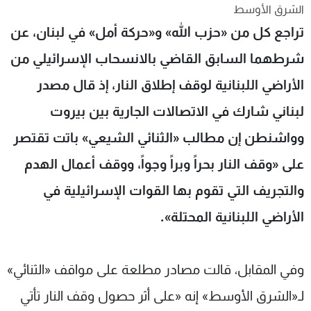
الشرق الأوسط
شاهد البرامج
تراجع كل من «حزب الله» و«حركة أمل» في لبنان، عن
الترددات
شرطهما السابق القاضي بالانسحاب الإسرائيلي من
عن MTV
وظائف
الأراضي اللبنانية لوقف إطلاق النار، إذ قال مصدر
الإنـتـاج
تواصل معنا
لاعلاناتكم
شروط الإسـتخدام
لبناني شارك في الاتصالات الجارية بين بيروت
سياسة الخصوصية
وواشنطن إن مطالب «الثنائي الشيعي» باتت تقتصر
على «وقف النار بحراً وبراً وجواً، ووقف أعمال الهدم
والتجريف التي تقوم بها القوات الإسرائيلية في
الأراضي اللبنانية المحتلة».
وفي المقابل، قالت مصادر مطلعة على مواقف «الثنائي»
لـ«الشرق الأوسط» إنه «على أثر حصول وقف النار تأتي