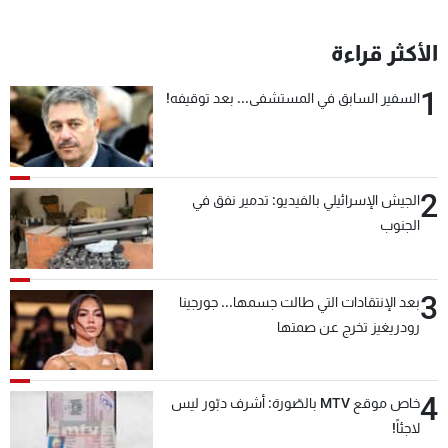
الأكثر قراءة
1
السفير السابق في المستشفى... بعد توقيفه!
2
الجيش الإسرائيلي بالفيديو: تدمير نفق في
الجنوب
3
بعد الإنتقادات التي طالت جسمها... جورجينا
رودريغيز تخرج عن صمتها
4
خاص موقع MTV بالصّورة: أشرف دبّور ليس
لاجئاً!