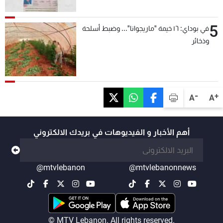
5
في بوداي: ١٦ خيمة "ماريجوانا"... وضبط أسلحة
وذخائر
-
+
A
A
أهم الأخبار و الفيديوهات في بريدك الالكتروني
@mtvlebanon
@mtvlebanonnews
© MTV Lebanon. All rights reserved.