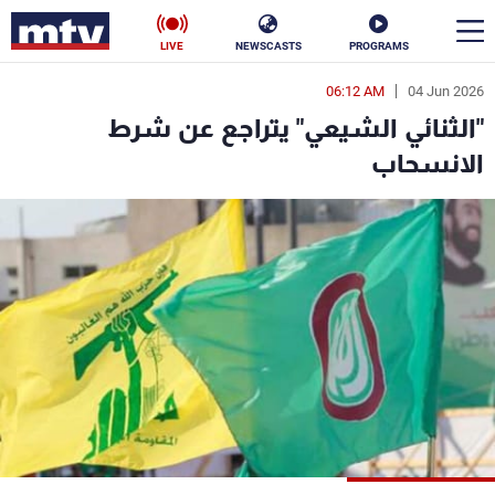
LIVE
NEWSCASTS
PROGRAMS
06:12 AM
04 Jun 2026
en
"الثنائي الشيعي" يتراجع عن شرط
الأخبار
الانسحاب
سياسة
ناس
إقتصاد
فن
منوعات
رياضة
كأس العالم
البرامج
جدول البرامج