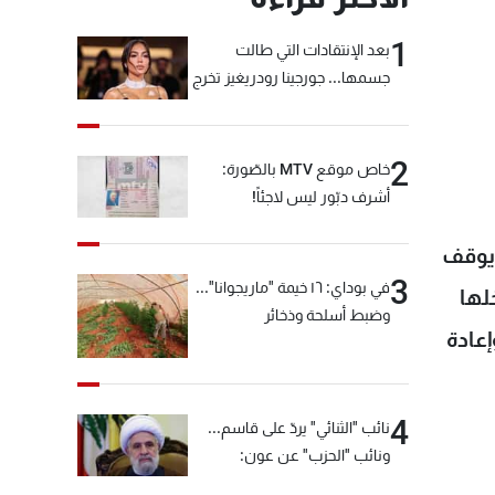
1
بعد الإنتقادات التي طالت
جسمها... جورجينا رودريغيز تخرج
عن صمتها
2
خاص موقع MTV بالصّورة:
أشرف دبّور ليس لاجئاً!
 يوقف
3
في بوداي: ١٦ خيمة "ماريجوانا"...
لها
وضبط أسلحة وذخائر
إعادة
4
نائب "الثنائي" يردّ على قاسم...
ونائب "الحزب" عن عون:
"انشالله خير"