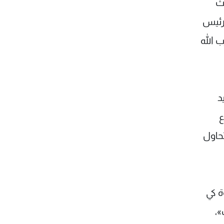
ث
 رئيس
 الله
د
ع
حاول
ة كي
»،