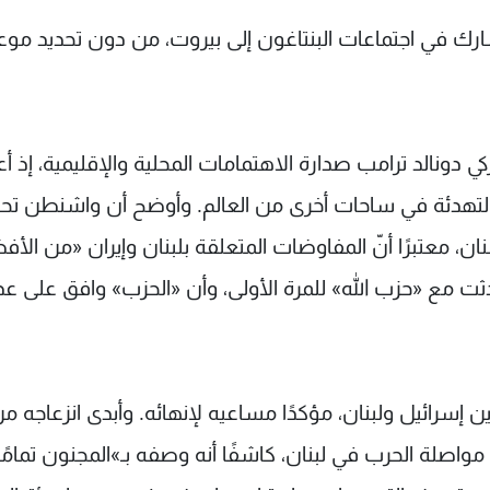
ارك في اجتماعات البنتاغون إلى بيروت، من دون تحديد موعد
نالد ترامب صدارة الاهتمامات المحلية والإقليمية، إذ أع
 التهدئة في ساحات أخرى من العالم. وأوضح أن واشنطن تح
، معتبرًا أنّ المفاوضات المتعلقة بلبنان وإيران «من الأ
دثت مع «حزب الله» للمرة الأولى، وأن «الحزب» وافق على ع
ن إسرائيل ولبنان، مؤكدًا مساعيه لإنهائه. وأبدى انزعاجه م
 مواصلة الحرب في لبنان، كاشفًا أنه وصفه بـ»المجنون تمامًا