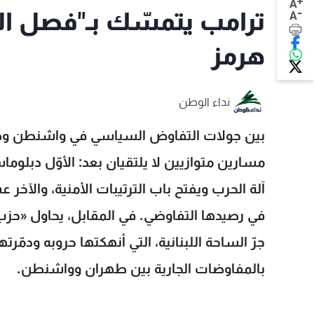
+
A
-
ترامب يتمسّك بـ"فصل الس
A
هرمز
نداء الوطن
بين جولات التفاوض السياسي في واشنطن وصولات 
مسارين متوازيين لا يلتقيان بعد: الأوّل دبلوما
آلة الحرب ويفتح باب الترتيبات الأمنية، والآخ
في رصيدها التفاوضي. في المقابل، يحاول «حزب ا
جرّ الساحة اللبنانية، التي أنهكتها حروبه ودمّرته
بالمفاوضات الجارية بين طهران وواشنطن.