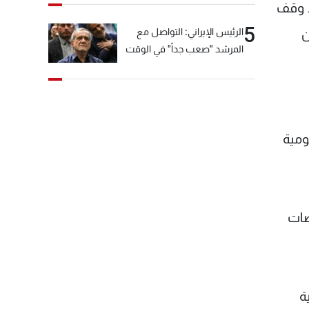
ذ وقف
5
ن
الرئيس الإيراني: التواصل مع
المرشد "صعب جداً" في الوقت
الحالي
ومية
وضات
ة