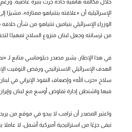
خلال مكالمة هاتفية حادة جرت بنبرة غاضبة. ورغم
الإسرائيلية أن «علاقته بنتنياهو ممتازة»، مشيرًا 
الوزراء الإسرائيلي بنيامين نتنياهو من شأن خلافه
من ترسانته وجعل لبنان منزوع السلاح تمهيدًا لتحق
في هذا الإطار، يشير مصدر دبلوماسي متابع لـ «نداء
الهدف الإسرائيلي الاستراتيجي ورفض التوقيت الإسرا
سلاح «حزب الله» وإضعاف النفوذ الإيراني في لبن
فيها واشنطن إدارة تفاوض أوسع مع لبنان وإيران، 
واعتبر المصدر أن ترامب لا يبدو في موقع من يريد
تبقى جزءًا من استراتيجية أميركية أشمل، لا عامل