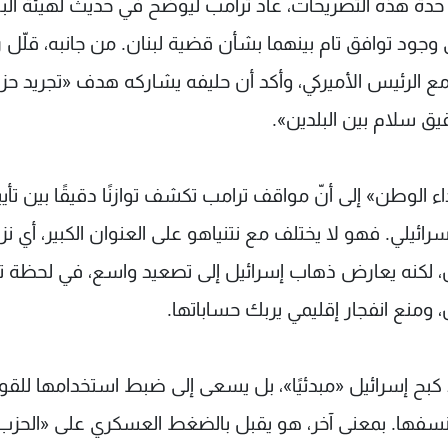
 حدة هذه التصريحات، عاد ترامب ليوضح في حديث لهيئة الب
إلى وجود توافق تام بينهما بشأن قضية لبنان. من جانبه، قلّل
 مع الرئيس الأميركي، وأكد أن حليفه يشاركه هدف «تجريد حزب
يق سلام بين البلدين».
 الوطن» إلى أنّ مواقف ترامب تكشف توازنًا دقيقًا بين تأيي
ئيلي. فهو لا يختلف مع نتنياهو على العنوان الكبير، أي نز
ان، لكنه يعارض ذهاب إسرائيل إلى تصعيد واسع، في لحظة ت
ومنع انفجار إقليمي يربك حساباتها.
 كبح إسرائيل «مبدئيًا»، بل يسعى إلى ضبط استخدامها للقو
ا ينسفها. بمعنى آخر، هو يقبل بالضغط العسكري على «الحزب