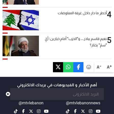
4
أخطر ما دار داخل غرفة المفاوضات
5
نعيم قاسم يبادر... و"الحزب" أمام خيارين: أيّ
"سمّ" يختار؟
-
+
A
A
أهم الأخبار و الفيديوهات في بريدك الالكتروني
@mtvlebanon
@mtvlebanonnews