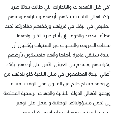
شاهد البرامج
"في ظل التهديدات والانذارات التي طالت بلدتنا صربا
الترددات
يؤكد اهالي البلده تمسكهم بأرضهم ومنازلهم وحقهم
الطبيعي في البقاء في قريتهم ورفضهم مغادرتها تحت
عن MTV
وظائف
الإنـتـاج
تواصل معنا
وطأة التهديد والخوف. إن أبناء صربا الذين واجهوا
لاعلاناتكم
شروط الإسـتخدام
مختلف الظروف والتحديات عبر السنوات يؤكدون أن
سياسة الخصوصية
البلدة ستبقى عامرة بأهلها وأنهم متمسكون بأرضهم
وكرامتهم وحقهم في العيش الآمن على أرضهم. يؤكد
أهالي البلدة المجتمعون في مبنى البلدية خلو بلدتهم من
اي وجود مسلح خارج عن القانون وفي الوقت نفسه.
ويدعو الأهالي الدولة اللبنانية والجهات الرسمية المختصة
إلى تحمل مسؤولياتها الوطنية والعمل على توفير
الحماية للمدنيين وضمان سلاماتهم. كما جميع