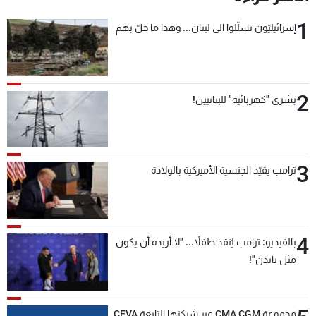
شاهد البرامج
1
إسرائيليّون تسلّلوا الى لبنان... وهذا ما حلّ بهم
الترددات
عن MTV
وظائف
الإنـتـاج
تواصل معنا
2
بشرى "كهربائية" للبنانيين!
لاعلاناتكم
شروط الإسـتخدام
سياسة الخصوصية
3
ترامب يقيّد الجنسية الأميركية بالولادة
4
بالفيديو: ترامب يُنقذ طفلاً... "لا أريده أن يكون
مثل بايدن"!
مجموعة CMA CGM عبر شركتها التابعة CEVA